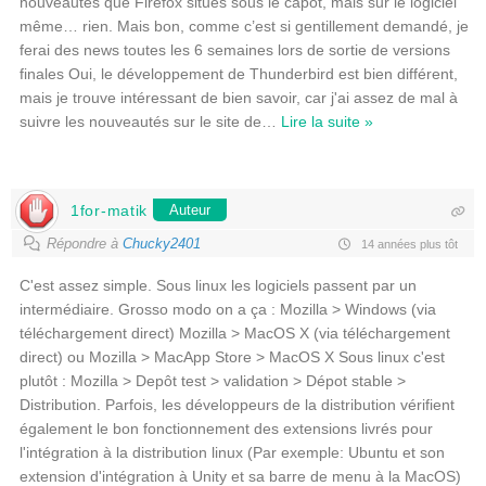
nouveautés que Firefox situés sous le capot, mais sur le logiciel
même… rien. Mais bon, comme c’est si gentillement demandé, je
ferai des news toutes les 6 semaines lors de sortie de versions
finales Oui, le développement de Thunderbird est bien différent,
mais je trouve intéressant de bien savoir, car j'ai assez de mal à
suivre les nouveautés sur le site de
…
Lire la suite »
1for-matik
Auteur
Répondre à
Chucky2401
14 années plus tôt
C'est assez simple. Sous linux les logiciels passent par un
intermédiaire. Grosso modo on a ça : Mozilla > Windows (via
téléchargement direct) Mozilla > MacOS X (via téléchargement
direct) ou Mozilla > MacApp Store > MacOS X Sous linux c'est
plutôt : Mozilla > Depôt test > validation > Dépot stable >
Distribution. Parfois, les développeurs de la distribution vérifient
également le bon fonctionnement des extensions livrés pour
l'intégration à la distribution linux (Par exemple: Ubuntu et son
extension d'intégration à Unity et sa barre de menu à la MacOS)