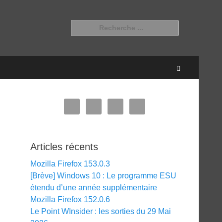
Rechercher :
Recherche
Articles récents
Mozilla Firefox 153.0.3
[Brève] Windows 10 : Le programme ESU
étendu d’une année supplémentaire
Mozilla Firefox 152.0.6
Le Point WInsider : les sorties du 29 Mai