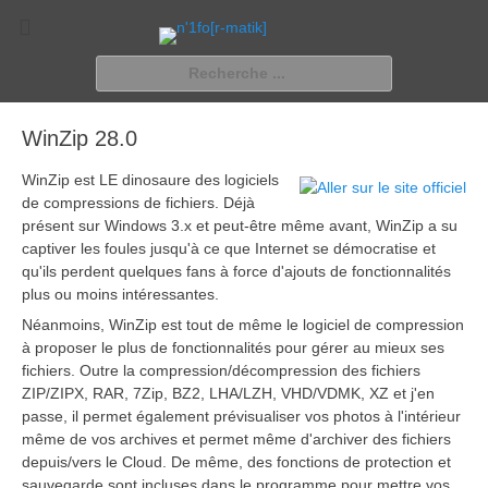
n'1fo[r-matik]
Pour les nymphos d'infos en info…
Rechercher :
WinZip 28.0
WinZip est LE dinosaure des logiciels
de compressions de fichiers. Déjà
présent sur Windows 3.x et peut-être même avant, WinZip a su
captiver les foules jusqu'à ce que Internet se démocratise et
qu'ils perdent quelques fans à force d'ajouts de fonctionnalités
plus ou moins intéressantes.
Néanmoins, WinZip est tout de même le logiciel de compression
à proposer le plus de fonctionnalités pour gérer au mieux ses
fichiers. Outre la compression/décompression des fichiers
ZIP/ZIPX, RAR, 7Zip, BZ2, LHA/LZH, VHD/VDMK, XZ et j'en
passe, il permet également prévisualiser vos photos à l'intérieur
même de vos archives et permet même d'archiver des fichiers
depuis/vers le Cloud. De même, des fonctions de protection et
sauvegarde sont incluses dans le programme pour mettre vos