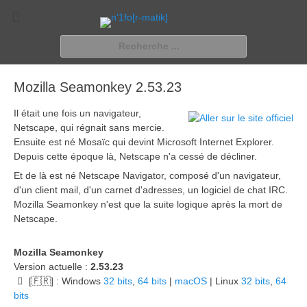
n'1fo[r-matik]
Pour les nymphos d'infos en info…
Rechercher :
Mozilla Seamonkey 2.53.23
Il était une fois un navigateur,
Netscape, qui régnait sans mercie.
Ensuite est né Mosaïc qui devint Microsoft Internet Explorer.
Depuis cette époque là, Netscape n'a cessé de décliner.
Et de là est né Netscape Navigator, composé d'un navigateur,
d'un client mail, d'un carnet d'adresses, un logiciel de chat IRC.
Mozilla Seamonkey n'est que la suite logique après la mort de
Netscape.
Mozilla Seamonkey
Version actuelle :
2.53.23
[🇫🇷] : Windows
32 bits
,
64 bits
|
macOS
| Linux
32 bits
,
64
bits