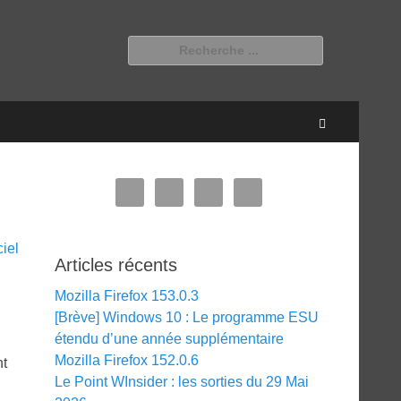
Rechercher :
Recherche
Articles récents
Mozilla Firefox 153.0.3
[Brève] Windows 10 : Le programme ESU
étendu d’une année supplémentaire
Mozilla Firefox 152.0.6
nt
Le Point WInsider : les sorties du 29 Mai