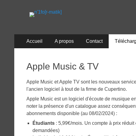
n'1fo[r-matik]
Pour les nymphos d'infos en info…
Menu
Aller
Accueil
A propos
Contact
Téléchar
au
principal
contenu
Apple Music & TV
Apple Music et Apple TV sont les nouveaux service
l'ancien logiciel à tout de la firme de Cupertino.
Apple Music est un logiciel d'écoute de musique en
noter la présence d'un catalogue assez conséquent d
abonnements disponible (au 08/02/2024) :
Étudiants
: 5,99€/mois. Un compte à prix réduit e
demandées)