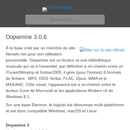
n'1fo[r-matik]
Pour les nymphos d'infos en info…
Rechercher :
Dopamine 3.0.6
À la base créé par un membre du site
Neowin.net pour son utilisation
personnelle, Dopamine est un lecteur et une bibliothèque
musicale qui va à l'essentiel, par définition à mi-chemin entre un
iTunes/Winamp et foobar2000, il gère (pour l'instant) 6 formats
de fichiers : MP3, OGG Vorbis, FLAC, Opus, WMA et le
M4A/AAC. Côté visuel, l'apparence est à mi-chemin entre le
lecteur Zune de Microsoft et les applications Modern UI de
Windows 8.1.
Sur une base Electron, le logiciel est désormais multi-plateforme
et est donc compatible Windows, macOS et Linux.
Dopamine 3