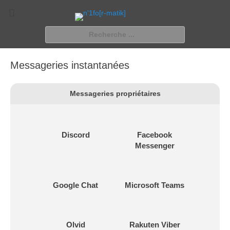
n'1fo[r-matik]
Pour les nymphos d'infos en info…
Rechercher :
Messageries instantanées
Messageries propriétaires
Discord
Facebook
Messenger
Google Chat
Microsoft Teams
Olvid
Rakuten Viber