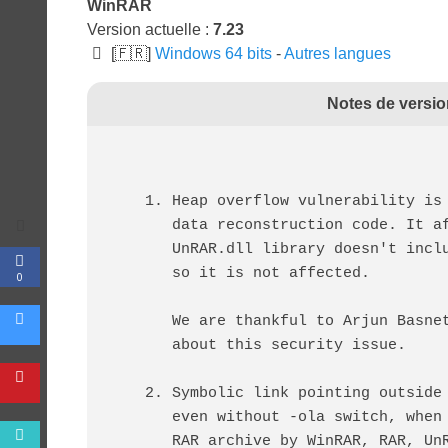
WinRAR
Version actuelle :
7.23
[🇫🇷]
Windows 64 bits
-
Autres langues
Notes de versio
  1. Heap overflow vulnerability i
     data reconstruction code. It
     UnRAR.dll library doesn't in
     so it is not affected.
0
     We are thankful to Arjun Ba
     about this security issue.
  2. Symbolic link pointing outsid
     even without -ola switch, wh
     RAR archive by WinRAR, RAR, 