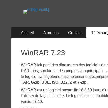
n'1fo[r-matik]
Pour les nymphos d'infos en info…
Menu
Aller
Accueil
A propos
Contact
Téléchar
au
principal
contenu
WinRAR 7.23
WinRAR fait parti des dinosaures des logiciels de 
RARLabs, son format de compression principal est
le logiciel sait également compresser et décompres
TAR, GZip, UUE, ISO, BZ2, Z et 7-Zip
.
WinRAR est un logiciel payant limité à 30 jours d'ut
l'utiliser de façon illimitée. Le logiciel est comp
version 7.10.