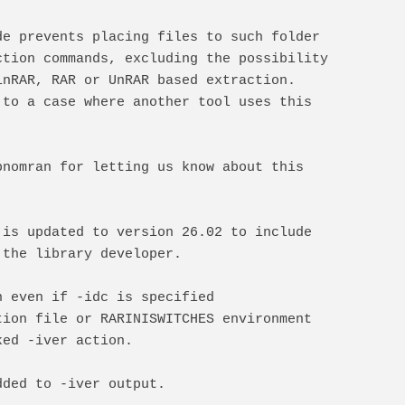
 code prevents placing files to such folder
traction commands, excluding the possibility
r WinRAR, RAR or UnRAR based extraction.
eat to a case where another tool uses this
23-bnomran for letting us know about this
y is updated to version 26.02 to include
by the library developer.
on even if -idc is specified
uration file or RARINISWITCHES environment
ocked -iver action.
 added to -iver output.