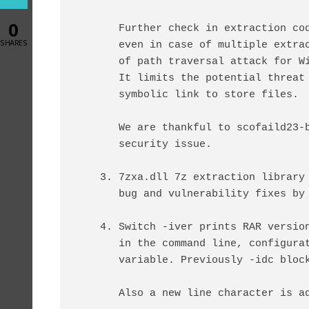
0
     Further check in extraction
SHARES
     even in case of multiple ex
     of path traversal attack fo
     It limits the potential thr
     symbolic link to store files.
     We are thankful to scofaild
     security issue.
  3. 7zxa.dll 7z extraction librar
     bug and vulnerability fixes 
  4. Switch -iver prints RAR versi
     in the command line, config
     variable. Previously -idc bl
     Also a new line character is