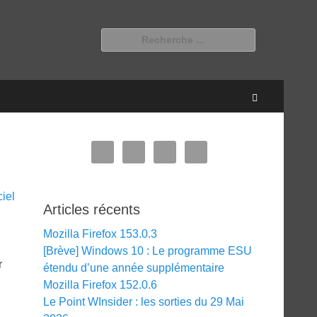
Rechercher :
Recherche
Articles récents
Mozilla Firefox 153.0.3
[Brève] Windows 10 : Le programme ESU
r
étendu d’une année supplémentaire
Mozilla Firefox 152.0.6
Le Point WInsider : les sorties du 29 Mai