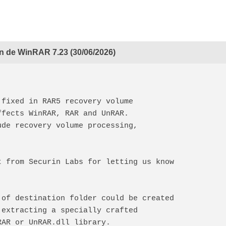
n de WinRAR 7.23 (30/06/2026)
s fixed in RAR5 recovery volume
 affects WinRAR, RAR and UnRAR.
clude recovery volume processing,
snet from Securin Labs for letting us know
e of destination folder could be created
en extracting a specially crafted
UnRAR or UnRAR.dll library.