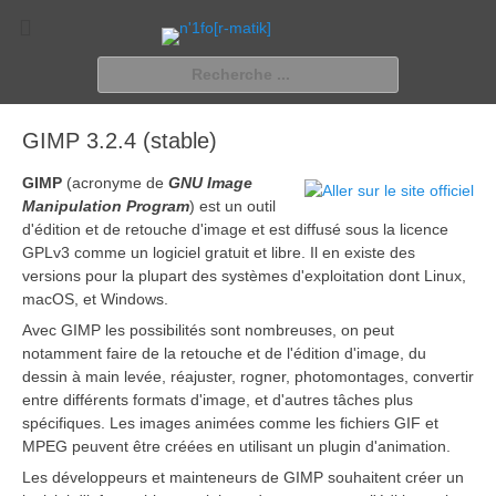
n'1fo[r-matik]
Pour les nymphos d'infos en info…
Rechercher :
GIMP 3.2.4 (stable)
GIMP
(acronyme de
GNU
Image
Manipulation Program
) est un outil
d'édition et de retouche d'image et est diffusé sous la licence
GPLv3 comme un logiciel gratuit et libre. Il en existe des
versions pour la plupart des systèmes d'exploitation dont Linux,
macOS, et Windows.
Avec GIMP les possibilités sont nombreuses, on peut
notamment faire de la retouche et de l'édition d'image, du
dessin à main levée, réajuster, rogner, photomontages, convertir
entre différents formats d'image, et d'autres tâches plus
spécifiques. Les images animées comme les fichiers GIF et
MPEG peuvent être créées en utilisant un plugin d'animation.
Les développeurs et mainteneurs de GIMP souhaitent créer un