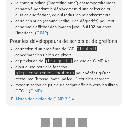
le contour animé ("marching ants") est temporairement
désactivé pendant le déplacement d'une sélection ou
d'un calque flottant, ce qui réduit les ralentissements ;
certaines vues (comme l'éditeur de dégradés) peuvent
désormais afficher des images jusqu'à
8192 px
dans
l'interface. (
GIMP
)
Pour les développeurs de scripts et de greffons
GimpUnit
correction d'un problème de l'API
concernant les unités en pixels ;
gimp_quit()
dépréciation de
en vue de GIMP 4 ;
ajout d'une nouvelle fonction
gimp_resources_loaded()
pour vérifier qu'une
ressource (brosse, motif, police…) est bien chargée ;
modernisation de plusieurs scripts officiels vers les filtres
GEGL. (
GIMP
)
Notes de version de GIMP 3.2.4