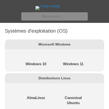
n'1fo[r-matik]
Pour les nymphos d'infos en info…
Rechercher :
Systèmes d’exploitation (OS)
Microsoft Windows
Windows 10
Windows 11
Distributions Linux
AlmaLinux
Canonical
Ubuntu