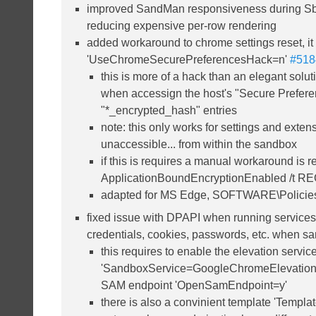
improved SandMan responsiveness during Sbie
reducing expensive per-row rendering
added workaround to chrome settings reset, it
'UseChromeSecurePreferencesHack=n'
#518
this is more of a hack than an elegant 
when accessign the host's "Secure Preferen
"*_encrypted_hash" entries
note: this only works for settings and exte
unaccessible... from within the sandbox
if this is requires a manual workaround is
ApplicationBoundEncryptionEnabled /t R
adapted for MS Edge, SOFTWARE\Policies\M
fixed issue with DPAPI when running services
credentials, cookies, passwords, etc. when 
this requires to enable the elevation servi
'SandboxService=GoogleChromeElevationS
SAM endpoint 'OpenSamEndpoint=y'
there is also a convinient template 'Temp