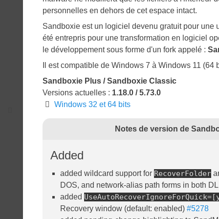
personnelles en dehors de cet espace intact.
Sandboxie est un logiciel devenu gratuit pour une u
été entrepris pour une transformation en logiciel op
le développement sous forme d'un fork appelé :
Sa
Il est compatible de Windows 7 à Windows 11 (64 b
Sandboxie Plus / Sandboxie Classic
Versions actuelles :
1.18.0 / 5.73.0
Windows 32 et 64 bits
Notes de version de Sandboxi
Added
added wildcard support for
RecoverFolder
a
DOS, and network-alias path forms in both 
added
UseAutoRecoverIgnoreForQuick=[
Recovery window (default: enabled)
#5278