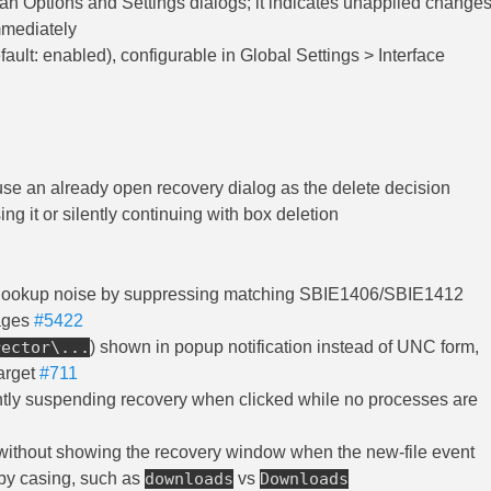
 Options and Settings dialogs; it indicates unapplied change
mmediately
fault: enabled), configurable in Global Settings > Interface
e an already open recovery dialog as the delete decision
sing it or silently continuing with box deletion
ll lookup noise by suppressing matching SBIE1406/SBIE1412
ages
#5422
rector\...
) shown in popup notification instead of UNC form,
arget
#711
ently suspending recovery when clicked while no processes are
ithout showing the recovery window when the new-file event
 by casing, such as
downloads
vs
Downloads