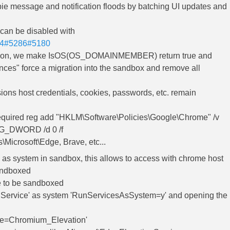
 message and notification floods by batching UI updates and
 can be disabled with
4
#5286
#5180
solution, we make IsOS(OS_DOMAINMEMBER) return true and
ces" force a migration into the sandbox and remove all
nsions host credentials, cookies, passwords, etc. remain
 required reg add "HKLM\Software\Policies\Google\Chrome" /v
EG_DWORD /d 0 /f
icrosoft\Edge, Brave, etc...
 as system in sandbox, this allows to access with chrome host
sandboxed
ce to be sandboxed
ervice' as system 'RunServicesAsSystem=y' and opening the
late=Chromium_Elevation'