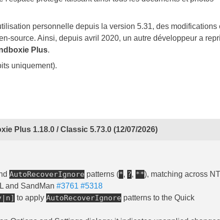
tilisation personnelle depuis la version 5.31, des modifications 
en-source. Ainsi, depuis avril 2020, un autre développeur a repr
ndboxie Plus
.
its uniquement).
e Plus 1.18.0 / Classic 5.73.0 (12/07/2026)
nd
AutoRecoverIgnore
patterns (
*
,
?
,
**
), matching across NT
DLL and SandMan
#3761
#5318
y|n]
to apply
AutoRecoverIgnore
patterns to the Quick