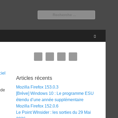
Rechercher :
Recherche
Articles récents
Mozilla Firefox 153.0.3
 de
[Brève] Windows 10 : Le programme ESU
étendu d’une année supplémentaire
Mozilla Firefox 152.0.6
Le Point WInsider : les sorties du 29 Mai