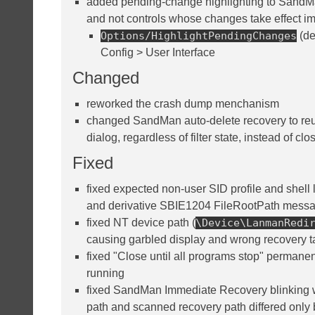
added pending-change highlighting to SandMan
and not controls whose changes take effect i
Options/HighlightPendingChanges
(de
Config > User Interface
Changed
reworked the crash dump menchanism
changed SandMan auto-delete recovery to reus
dialog, regardless of filter state, instead of clo
Fixed
fixed expected non-user SID profile and she
and derivative SBIE1204 FileRootPath mess
fixed NT device path (
\Device\LanmanRedi
causing garbled display and wrong recovery t
fixed "Close until all programs stop" perman
running
fixed SandMan Immediate Recovery blinking w
path and scanned recovery path differed only