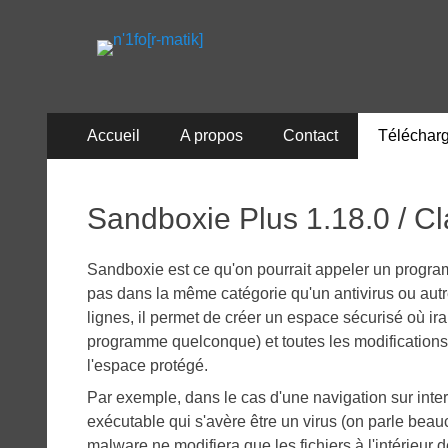
n'1fo[r-matik]
Pour les nymphos d'infos en info…
Menu
Aller
Accueil
A propos
Contact
Téléchar
au
principal
contenu
Sandboxie Plus 1.18.0 / Cl
Sandboxie est ce qu'on pourrait appeler un progra
pas dans la même catégorie qu'un antivirus ou aut
lignes, il permet de créer un espace sécurisé où ira
programme quelconque) et toutes les modifications 
l'espace protégé.
Par exemple, dans le cas d'une navigation sur inter
exécutable qui s'avère être un virus (on parle beau
malware ne modifiera que les fichiers à l'intérieur 