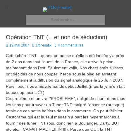
n'1fo[r-matik]
Pour les nymphos d'infos en info…
Rechercher :
Opération TNT (…et non de séduction)
Posted
Author
19 mai 2007
1for-matik
4 commentaires
on
Cette chère TNT... quand on pense qu'elle a été lancée y'a près
de 2 ans dans tout l'ouest de la France, elle arrive à peine
maintenant dans l'est. Seulement voilà, Nos chers amis suisses
ont décidés de nous couper l'herbe sous le pied en arrêtant
complètement la diffusion du signal analogique le 25 Juin 2007.
Pareil pour nos amis allemands début Juillet (mais là je m'en fait
beaucoup moins 🙂 )
Ce problème et un vrai "PROBLEME", obligé de courir dans tous
les sens pour trouver un Tuner TNT malgré l'absence (presque)
totale de ces petits boîtiers dans le commerce. On peut féliciter
Castorama qui est le seul magasin à part les hypermarchés à
fournir des tuner TNT (oui, donc rien à Boulanger, Darty, BUT
etc etc... CA FAIT MAL HEIIIIN !!!). Parce que OUI, la TNT