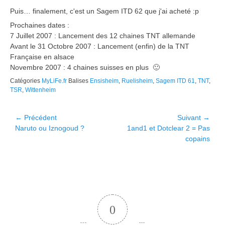
Puis… finalement, c'est un Sagem ITD 62 que j'ai acheté :p
Prochaines dates :
7 Juillet 2007 : Lancement des 12 chaines TNT allemande
Avant le 31 Octobre 2007 : Lancement (enfin) de la TNT
Française en alsace
Novembre 2007 : 4 chaines suisses en plus 🙂
Catégories
MyLiFe.fr
Balises
Ensisheim
,
Ruelisheim
,
Sagem ITD 61
,
TNT
,
TSR
,
Wittenheim
Navigation
← Précédent
Suivant →
Article
Article
Naruto ou Iznogoud ?
1and1 et Dotclear 2 = Pas
de
précédent :
suivant :
copains
l’article
0