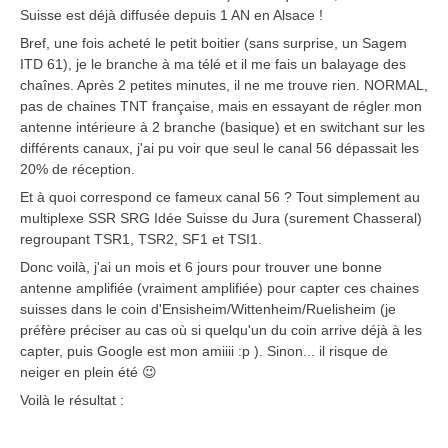
Suisse est déjà diffusée depuis 1 AN en Alsace !
Bref, une fois acheté le petit boitier (sans surprise, un Sagem
ITD 61), je le branche à ma télé et il me fais un balayage des
chaînes. Après 2 petites minutes, il ne me trouve rien. NORMAL,
pas de chaines TNT française, mais en essayant de régler mon
antenne intérieure à 2 branche (basique) et en switchant sur les
différents canaux, j'ai pu voir que seul le canal 56 dépassait les
20% de réception.
Et à quoi correspond ce fameux canal 56 ? Tout simplement au
multiplexe SSR SRG Idée Suisse du Jura (surement Chasseral)
regroupant TSR1, TSR2, SF1 et TSI1.
Donc voilà, j'ai un mois et 6 jours pour trouver une bonne
antenne amplifiée (vraiment amplifiée) pour capter ces chaines
suisses dans le coin d'Ensisheim/Wittenheim/Ruelisheim (je
préfère préciser au cas où si quelqu'un du coin arrive déjà à les
capter, puis Google est mon amiiii :p ). Sinon... il risque de
neiger en plein été 😉
Voilà le résultat :