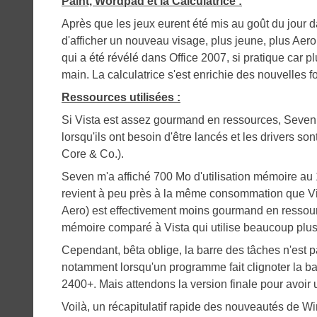
Paint, Wordpad et la Calculatrice :
Après que les jeux eurent été mis au goût du jour da
d'afficher un nouveau visage, plus jeune, plus Aer
qui a été révélé dans Office 2007, si pratique car 
main. La calculatrice s'est enrichie des nouvelles f
Ressources utilisées :
Si Vista est assez gourmand en ressources, Seven s'
lorsqu'ils ont besoin d'être lancés et les drivers s
Core & Co.).
Seven m'a affiché 700 Mo d'utilisation mémoire au 
revient à peu près à la même consommation que Vi
Aero) est effectivement moins gourmand en ressourc
mémoire comparé à Vista qui utilise beaucoup plus
Cependant, bêta oblige, la barre des tâches n'est 
notamment lorsqu'un programme fait clignoter la ba
2400+. Mais attendons la version finale pour avoir un
Voilà, un récapitulatif rapide des nouveautés de Wi