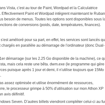
ns Vista, c'est au tour de Paint, Wordpad et la Calculatrice
o. Effectivement Paint et Wordpad intègrent maintenant le Ruban
plus besoin de menus. Toutes les options sont disponibles sous l
onctions de conversions (poids, date, températures, finances).
est amélioré pour sa part, en effet, les services sont lancés q
ont chargés en parallèle au démarrage de l'ordinateur (donc Dual-
1er démarrage (sur les 2.25 Go disponible de la machine), ce q
sta, mais cela reste une bêta. dwm.exe (le programme qui gère
es puisque après 1 jour et demi, il n'utilise toujours que 15Mo
.
pas assez optimisée et utilise énormément de ressources,
rre, le processeur grimpe à 50% d'utilisation sur mon Athon XP
 avis définitif.
ndows Seven. D'autres billets viendront compléter celui-ci au fur