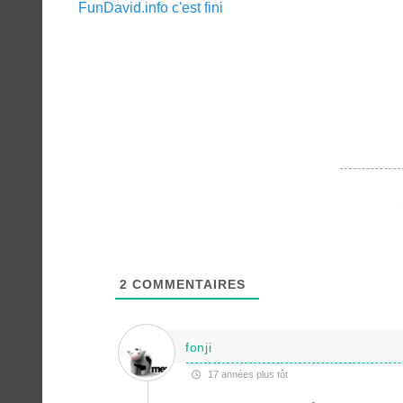
Article
FunDavid.info c'est fini
de
précédent :
l’article
2
COMMENTAIRES
fonji
17 années plus tôt