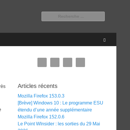
Rechercher :
Recherche
Articles récents
rès
Mozilla Firefox 153.0.3
[Brève] Windows 10 : Le programme ESU
e
étendu d’une année supplémentaire
Mozilla Firefox 152.0.6
Le Point WInsider : les sorties du 29 Mai