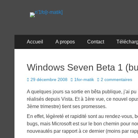
n'1fo[r-matik]
Pour les nymphos d'infos en info…
Menu
Aller
Accueil
A propos
Contact
Téléchar
au
principal
contenu
Windows Seven Beta 1 (bu
Posted
Author
29 décembre 2008
1for-matik
2 commentaires
on
A quelques jours sa sortie en bêta publique, j'ai p
réalisés depuis Vista. Et à 1ère vue, ce nouvel op
3ème trimestre) tient ses promesses.
En effet, légèreté et rapidité sont au rendez-vous
bugs, mais Microsoft est sur le bon chemin pour nou
nouveautés par rapport à ce dernier (moins par rapp