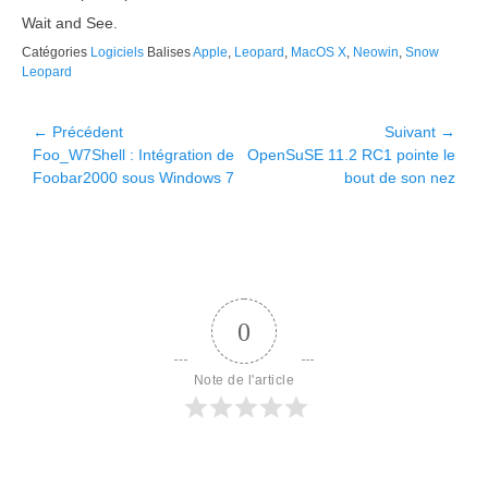
Wait and See.
Catégories
Logiciels
Balises
Apple
,
Leopard
,
MacOS X
,
Neowin
,
Snow
Leopard
Navigation
← Précédent
Suivant →
Article
Article
Foo_W7Shell : Intégration de
OpenSuSE 11.2 RC1 pointe le
de
précédent :
suivant :
Foobar2000 sous Windows 7
bout de son nez
l’article
0
Note de l'article