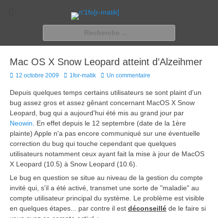
n'1fo[r-matik]
Pour les nymphos d'infos en info…
Rechercher :
Mac OS X Snow Leopard atteint d’Alzeihmer
Posted
Author
12 octobre 2009
1for-matik
Un commentaire
on
Depuis quelques temps certains utilisateurs se sont plaint d'un
bug assez gros et assez gênant concernant MacOS X Snow
Leopard, bug qui a aujourd'hui été mis au grand jour par
Neowin
. En effet depuis le 12 septembre (date de la 1ère
plainte) Apple n'a pas encore communiqué sur une éventuelle
correction du bug qui touche cependant que quelques
utilisateurs notamment ceux ayant fait la mise à jour de MacOS
X Leopard (10.5) à Snow Leopard
(10.6).
Le bug en question se situe au niveau de la gestion du compte
invité qui, s'il a été activé, transmet une sorte de "maladie" au
compte utilisateur principal du système. Le problème est visible
en quelques étapes... par contre il est
déconseillé
de le faire si