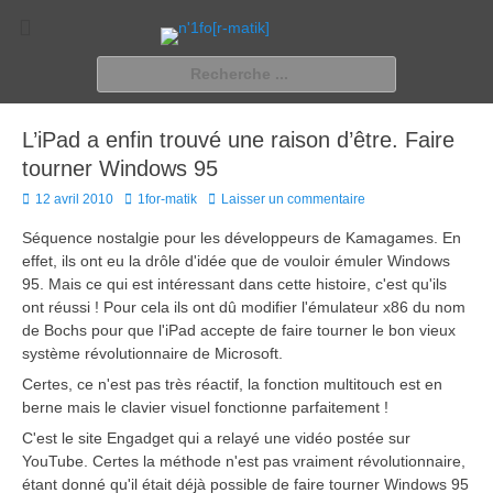
n'1fo[r-matik]
Pour les nymphos d'infos en info…
Rechercher :
L’iPad a enfin trouvé une raison d’être. Faire
tourner Windows 95
Posted
Author
12 avril 2010
1for-matik
Laisser un commentaire
on
Séquence nostalgie pour les développeurs de Kamagames. En
effet, ils ont eu la drôle d'idée que de vouloir émuler Windows
95. Mais ce qui est intéressant dans cette histoire, c'est qu'ils
ont réussi ! Pour cela ils ont dû modifier l'émulateur x86 du nom
de Bochs pour que l'iPad accepte de faire tourner le bon vieux
système révolutionnaire de Microsoft.
Certes, ce n'est pas très réactif, la fonction multitouch est en
berne mais le clavier visuel fonctionne parfaitement !
C'est le site Engadget qui a relayé une vidéo postée sur
YouTube. Certes la méthode n'est pas vraiment révolutionnaire,
étant donné qu'il était déjà possible de faire tourner Windows 95