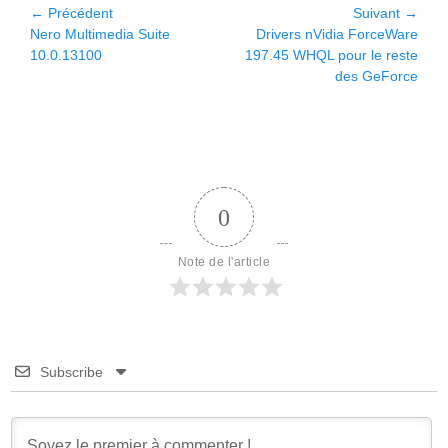
Navigation
← Précédent
Suivant →
Article
Article
Nero Multimedia Suite
Drivers nVidia ForceWare
de
précédent :
suivant :
10.0.13100
197.45 WHQL pour le reste
l’article
des GeForce
0
Note de l'article
Subscribe