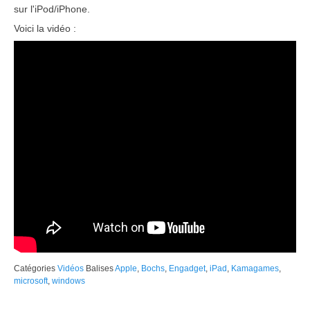
sur l'iPod/iPhone.
Voici la vidéo :
Catégories
Vidéos
Balises
Apple
,
Bochs
,
Engadget
,
iPad
,
Kamagames
,
microsoft
,
windows