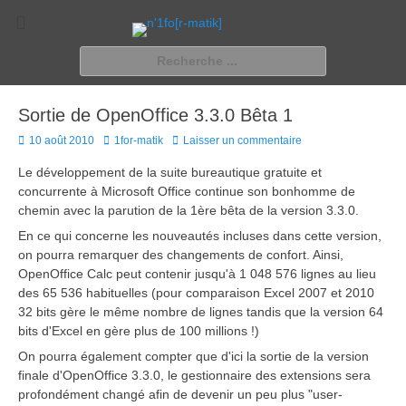
n'1fo[r-matik]
Pour les nymphos d'infos en info…
Rechercher :
Sortie de OpenOffice 3.3.0 Bêta 1
Posted
Author
10 août 2010
1for-matik
Laisser un commentaire
on
Le développement de la suite bureautique gratuite et
concurrente à Microsoft Office continue son bonhomme de
chemin avec la parution de la 1ère bêta de la version 3.3.0.
En ce qui concerne les nouveautés incluses dans cette version,
on pourra remarquer des changements de confort. Ainsi,
OpenOffice Calc peut contenir jusqu'à 1 048 576 lignes au lieu
des 65 536 habituelles (pour comparaison Excel 2007 et 2010
32 bits gère le même nombre de lignes tandis que la version 64
bits d'Excel en gère plus de 100 millions !)
On pourra également compter que d'ici la sortie de la version
finale d'OpenOffice 3.3.0, le gestionnaire des extensions sera
profondément changé afin de devenir un peu plus "user-