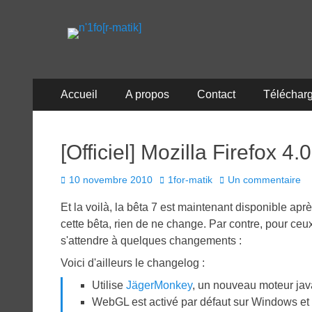
n'1fo[r-matik]
Pour les nymphos d'infos en info…
Menu
Aller
Accueil
A propos
Contact
Téléchar
au
principal
contenu
[Officiel] Mozilla Firefox 4.
Posted
Author
10 novembre 2010
1for-matik
Un commentaire
on
Et la voilà, la bêta 7 est maintenant disponible ap
cette bêta, rien de ne change. Par contre, pour ceux 
s'attendre à quelques changements :
Voici d'ailleurs le changelog :
Utilise
JägerMonkey
, un nouveau moteur jav
WebGL est activé par défaut sur Windows e