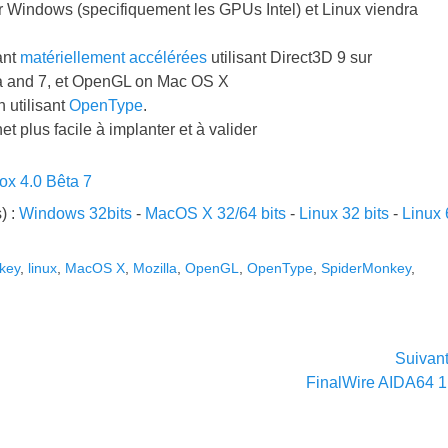
ur Windows (specifiquement les GPUs Intel) et Linux viendra
ant
matériellement accélérées
utilisant Direct3D 9 sur
a and 7, et OpenGL on Mac OS X
n utilisant
OpenType
.
et plus facile à implanter et à valider
fox 4.0 Bêta 7
) :
Windows 32bits
-
MacOS X 32/64 bits
-
Linux 32 bits
-
Linux 
key
,
linux
,
MacOS X
,
Mozilla
,
OpenGL
,
OpenType
,
SpiderMonkey
,
Suivan
Article
FinalWire AIDA64 1
suivant :