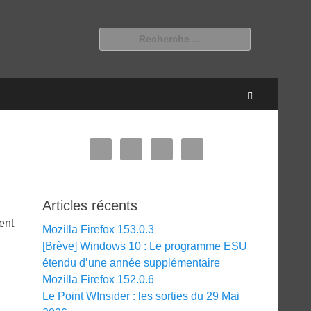
Rechercher :
Recherche
Articles récents
ent
Mozilla Firefox 153.0.3
[Brève] Windows 10 : Le programme ESU
étendu d’une année supplémentaire
Mozilla Firefox 152.0.6
Le Point WInsider : les sorties du 29 Mai