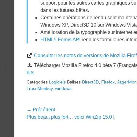
support pour les autres cartes graphiques s
dans les futures bêtas.
Certaines opérations de rendu sont mainten
Windows XP, Direct3D 10 sur Windows Vist
Amélioration de la typographie sur internet e
HTML5 Forms API
rend les formulaires intern
Consulter les notes de versions de Mozilla Fire
Télécharger Mozilla Firefox 4.0 bêta 7 (Français
bits
Catégories
Logiciels
Balises
Direct3D
,
Firefox
,
JägerMon
TraceMonkey
,
windows
Navigation
← Précédent
Article
Plus beau, plus fort… voici WinZip 15.0 !
de
précédent :
l’article