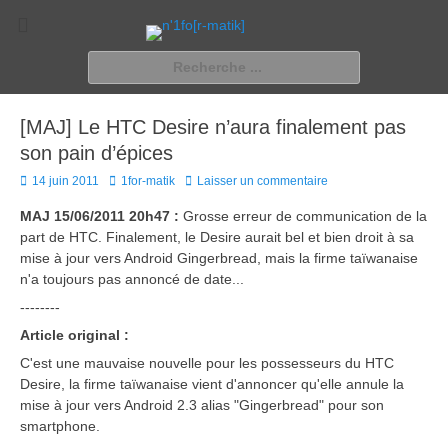
n'1fo[r-matik]
Pour les nymphos d'infos en info…
Rechercher :
[MAJ] Le HTC Desire n’aura finalement pas
son pain d’épices
Posted
Author
14 juin 2011
1for-matik
Laisser un commentaire
on
MAJ 15/06/2011 20h47 :
Grosse erreur de communication de la
part de HTC. Finalement, le Desire aurait bel et bien droit à sa
mise à jour vers Android Gingerbread, mais la firme taïwanaise
n'a toujours pas annoncé de date...
--------
Article original :
C'est une mauvaise nouvelle pour les possesseurs du HTC
Desire, la firme taïwanaise vient d'annoncer qu'elle annule la
mise à jour vers Android 2.3 alias "Gingerbread" pour son
smartphone.