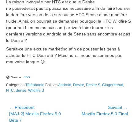
La raison invoquée par HTC est que le Desire
ne posséderait pas la puissance nécessaire afin de faire tourner
la dernière version de la surcouche HTC Sense d'une manière
fluide. Ainsi, on pourrait se demander pourquoi le HTC Wildfire S
(pourtant bien moins puissant) arrive à faire tourner les
dernières versions d'Android et de Sense sans encombre et pas
le Desire ?
Serait-ce une excuse marketing afin de pousser les gens à
acheter le HTC Desire S ? Mais non... nous ne sommes pas
mauvaise langue 😉
Source :
JDG
Catégories
Téléphonie
Balises
Android
,
Desire
,
Desire S
,
Gingerbread
,
HTC
,
Sense
,
Wildfire S
Navigation
← Précédent
Suivant →
Article
Article
[MAJ-2] Mozilla Firefox 5.0
Mozilla Firefox 5.0 Final
de
précédent :
suivant :
Bêta 7
l’article