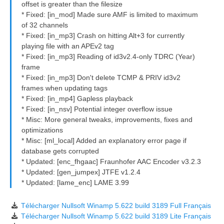
offset is greater than the filesize
* Fixed: [in_mod] Made sure AMF is limited to maximum
of 32 channels
* Fixed: [in_mp3] Crash on hitting Alt+3 for currently
playing file with an APEv2 tag
* Fixed: [in_mp3] Reading of id3v2.4-only TDRC (Year)
frame
* Fixed: [in_mp3] Don't delete TCMP & PRIV id3v2
frames when updating tags
* Fixed: [in_mp4] Gapless playback
* Fixed: [in_nsv] Potential integer overflow issue
* Misc: More general tweaks, improvements, fixes and
optimizations
* Misc: [ml_local] Added an explanatory error page if
database gets corrupted
* Updated: [enc_fhgaac] Fraunhofer AAC Encoder v3.2.3
* Updated: [gen_jumpex] JTFE v1.2.4
* Updated: [lame_enc] LAME 3.99
Télécharger Nullsoft Winamp 5.622 build 3189 Full Français
Télécharger Nullsoft Winamp 5.622 build 3189 Lite Français