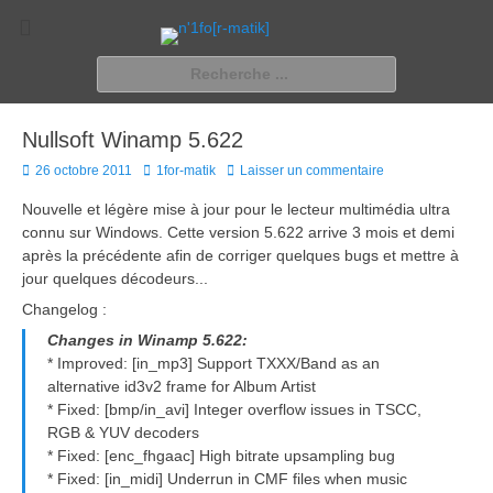
n'1fo[r-matik]
Pour les nymphos d'infos en info…
Rechercher :
Nullsoft Winamp 5.622
Posted
Author
26 octobre 2011
1for-matik
Laisser un commentaire
on
Nouvelle et légère mise à jour pour le lecteur multimédia ultra
connu sur Windows. Cette version 5.622 arrive 3 mois et demi
après la précédente afin de corriger quelques bugs et mettre à
jour quelques décodeurs...
Changelog :
Changes in Winamp 5.622:
* Improved: [in_mp3] Support TXXX/Band as an
alternative id3v2 frame for Album Artist
* Fixed: [bmp/in_avi] Integer overflow issues in TSCC,
RGB & YUV decoders
* Fixed: [enc_fhgaac] High bitrate upsampling bug
* Fixed: [in_midi] Underrun in CMF files when music