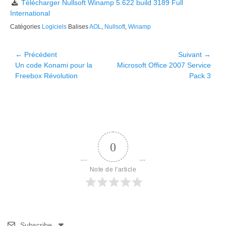
Télécharger Nullsoft Winamp 5.622 build 3189 Full
International
Catégories
Logiciels
Balises
AOL
,
Nullsoft
,
Winamp
Navigation
← Précédent
Suivant →
Article
Article
Un code Konami pour la
Microsoft Office 2007 Service
de
précédent :
suivant :
Freebox Révolution
Pack 3
l’article
0
Note de l'article
Subscribe