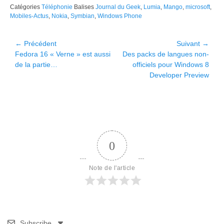
Catégories
Téléphonie
Balises
Journal du Geek
,
Lumia
,
Mango
,
microsoft
,
Mobiles-Actus
,
Nokia
,
Symbian
,
Windows Phone
Navigation
← Précédent
Suivant →
Article
Article
Fedora 16 « Verne » est aussi
Des packs de langues non-
de
précédent :
suivant :
de la partie…
officiels pour Windows 8
l’article
Developer Preview
0
Note de l'article
Subscribe