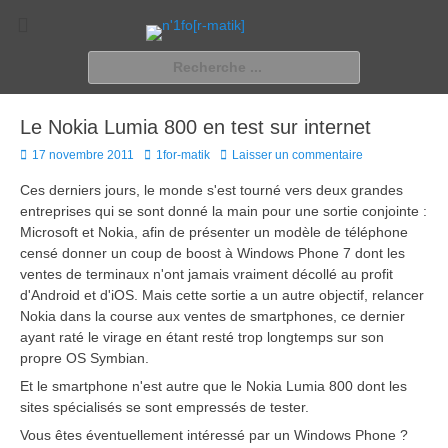
n'1fo[r-matik]
Pour les nymphos d'infos en info…
Rechercher :
Le Nokia Lumia 800 en test sur internet
Posted
Author
17 novembre 2011
1for-matik
Laisser un commentaire
on
Ces derniers jours, le monde s'est tourné vers deux grandes
entreprises qui se sont donné la main pour une sortie conjointe :
Microsoft et Nokia, afin de présenter un modèle de téléphone
censé donner un coup de boost à Windows Phone 7 dont les
ventes de terminaux n'ont jamais vraiment décollé au profit
d'Android et d'iOS. Mais cette sortie a un autre objectif, relancer
Nokia dans la course aux ventes de smartphones, ce dernier
ayant raté le virage en étant resté trop longtemps sur son
propre OS Symbian.
Et le smartphone n'est autre que le Nokia Lumia 800 dont les
sites spécialisés se sont empressés de tester.
Vous êtes éventuellement intéressé par un Windows Phone ?