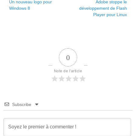
Article
Article
Un nouveau logo pour
Adobe stoppe le
de
précédent :
suivant :
Windows 8
développement de Flash
l’article
Player pour Linux
0
Note de l'article
Subscribe