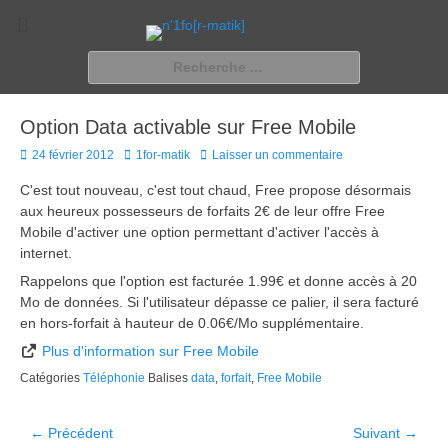
n'1fo[r-matik]
Pour les nymphos d'infos en info…
Rechercher :
Option Data activable sur Free Mobile
Posted
Author
24 février 2012
1for-matik
Laisser un commentaire
on
C'est tout nouveau, c'est tout chaud, Free propose désormais
aux heureux possesseurs de forfaits 2€ de leur offre Free
Mobile d'activer une option permettant d'activer l'accès à
internet.
Rappelons que l'option est facturée 1.99€ et donne accès à 20
Mo de données. Si l'utilisateur dépasse ce palier, il sera facturé
en hors-forfait à hauteur de 0.06€/Mo supplémentaire.
Plus d'information sur Free Mobile
Catégories
Téléphonie
Balises
data
,
forfait
,
Free Mobile
Navigation
← Précédent
Suivant →