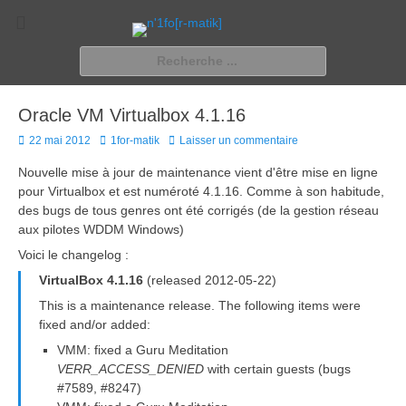
n'1fo[r-matik]
Pour les nymphos d'infos en info…
Rechercher :
Oracle VM Virtualbox 4.1.16
Posted
Author
22 mai 2012
1for-matik
Laisser un commentaire
on
Nouvelle mise à jour de maintenance vient d'être mise en ligne
pour Virtualbox et est numéroté 4.1.16. Comme à son habitude,
des bugs de tous genres ont été corrigés (de la gestion réseau
aux pilotes WDDM Windows)
Voici le changelog :
VirtualBox 4.1.16
(released 2012-05-22)
This is a maintenance release. The following items were
fixed and/or added:
VMM: fixed a Guru Meditation
VERR_ACCESS_DENIED
with certain guests (bugs
#7589, #8247)