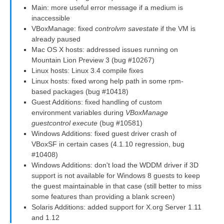
Main: more useful error message if a medium is
inaccessible
VBoxManage: fixed
controlvm savestate
if the VM is
already paused
Mac OS X hosts: addressed issues running on
Mountain Lion Preview 3 (bug #10267)
Linux hosts: Linux 3.4 compile fixes
Linux hosts: fixed wrong help path in some rpm-
based packages (bug #10418)
Guest Additions: fixed handling of custom
environment variables during
VBoxManage
guestcontrol execute
(bug #10581)
Windows Additions: fixed guest driver crash of
VBoxSF in certain cases (4.1.10 regression, bug
#10408)
Windows Additions: don't load the WDDM driver if 3D
support is not available for Windows 8 guests to keep
the guest maintainable in that case (still better to miss
some features than providing a blank screen)
Solaris Additions: added support for X.org Server 1.11
and 1.12