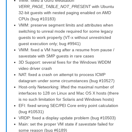
VMM: fixed a Guru Meditation
VERR_PAGE_TABLE_NOT_PRESENT
with Ubuntu
32-bit guests with nested paging enabled on AMD
CPUs (bug #10183)
VMM: preserve segment limits and attributes when
switching to unreal mode required for some legacy
guests to work properly (VT-x without unrestricted
guest execution only; bug #9941)
VMM: fixed a VM hang after a resume from pause /
savestate with SMP guests in rare cases
3D Support: several fixes for the Windows WDDM
video driver crash
NAT: fixed a crash on attempt to process ICMP
datagram under some circumstances (bug #10527)
Host-only Networking: lifted the maximal number of
interfaces to 128 on Linux and Mac OS X hosts (there
is no such limitation for Solaris and Windows hosts)
EFI: fixed wrong SEC/PEI Core entry point calculation
(bug #10531)
VRDP: fixed a display update problem (bug #10503)
Main: set the proper VM state if
savestate
failed for
some reason (bug #6189)