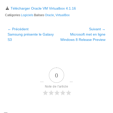
Télécharger Oracle VM Virtualbox 4.1.16
Catégories
Logiciels
Balises
Oracle
,
VirtualBox
Navigation
← Précédent
Suivant →
Article
Article
Samsung présente le Galaxy
Microsoft met en ligne
de
précédent :
suivant :
S3
Windows 8 Release Preview
l’article
0
Note de l'article