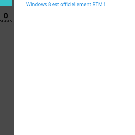
Article
Windows 8 est officiellement RTM !
de
précédent :
0
l’article
SHARES