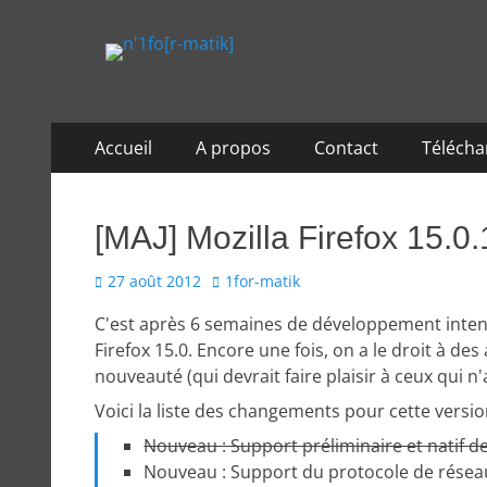
n'1fo[r-matik]
Pour les nymphos d'infos en info…
Aller
Menu
Accueil
A propos
Contact
Téléch
au
principal
contenu
[MAJ] Mozilla Firefox 15.0.
Posted
Author
27 août 2012
1for-matik
on
C'est après 6 semaines de développement intens
Firefox 15.0. Encore une fois, on a le droit à de
nouveauté (qui devrait faire plaisir à ceux qui n
Voici la liste des changements pour cette versio
Nouveau : Support préliminaire et natif d
Nouveau : Support du protocole de résea