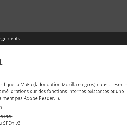
argements
1
if que la MoFo (la fondation Mozilla en gros) nous présent
s améliorations sur des fonctions internes existantes et une
'aiment pas Adobe Reader...).
n :
es PDF
u SPDY v3