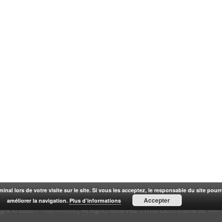
rminal lors de votre visite sur le site. Si vous les acceptez, le responsable du site pou
Accepter
améliorer la navigation.
Plus d’informations
ight © 2026
n'1fo[r-matik]
. All Rights Reserved. | n1fo catch theme de
1for