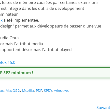
es fuites de mémoire causées par certaines extensions
 est intégré dans les outils de développement
xaminateur
ak
a été implémentée.
e design" permet aux développeurs de passer d'une vue
 audio Opus
ormais l'attribut media
supportent désormais l'attribut played
efox 15.0
 XP SP2 minimum !
nux
,
MacOS X
,
Mozilla
,
PDF
,
SPDY
,
windows
Suivan