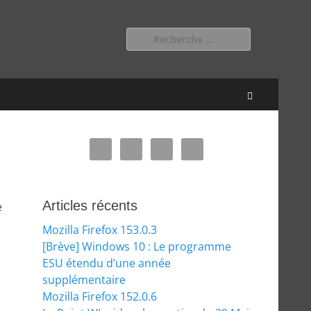
Rechercher :
Recherche
Articles récents
e
Mozilla Firefox 153.0.3
[Brève] Windows 10 : Le programme
ESU étendu d’une année
supplémentaire
Mozilla Firefox 152.0.6