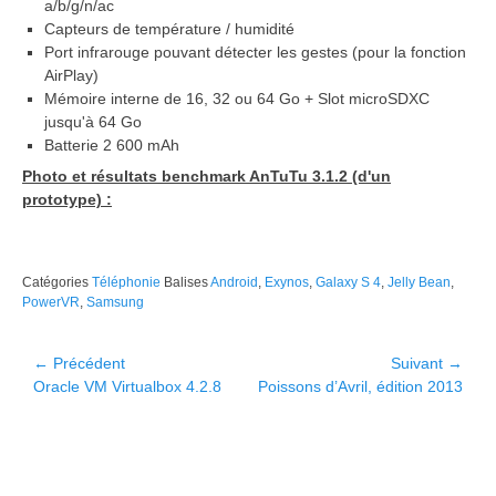
a/b/g/n/ac
Capteurs de température / humidité
Port infrarouge pouvant détecter les gestes (pour la fonction
AirPlay)
Mémoire interne de 16, 32 ou 64 Go + Slot microSDXC
jusqu'à 64 Go
Batterie 2 600 mAh
Photo et résultats benchmark AnTuTu 3.1.2 (d'un
prototype) :
Catégories
Téléphonie
Balises
Android
,
Exynos
,
Galaxy S 4
,
Jelly Bean
,
PowerVR
,
Samsung
Navigation
← Précédent
Suivant →
Article
Article
Oracle VM Virtualbox 4.2.8
Poissons d’Avril, édition 2013
de
précédent :
suivant :
l’article