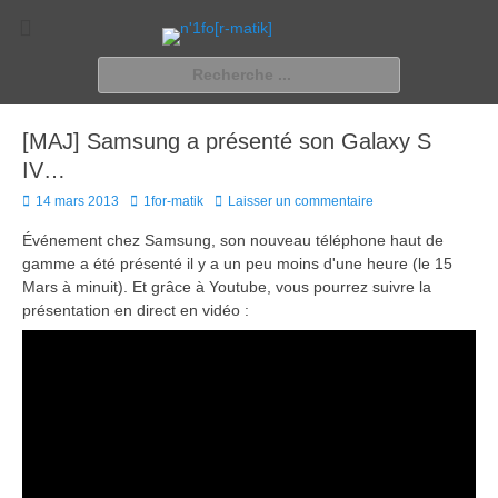
n'1fo[r-matik]
Pour les nymphos d'infos en info…
Rechercher :
[MAJ] Samsung a présenté son Galaxy S
IV…
Posted
Author
14 mars 2013
1for-matik
Laisser un commentaire
on
Événement chez Samsung, son nouveau téléphone haut de
gamme a été présenté il y a un peu moins d'une heure (le 15
Mars à minuit). Et grâce à Youtube, vous pourrez suivre la
présentation en direct en vidéo :