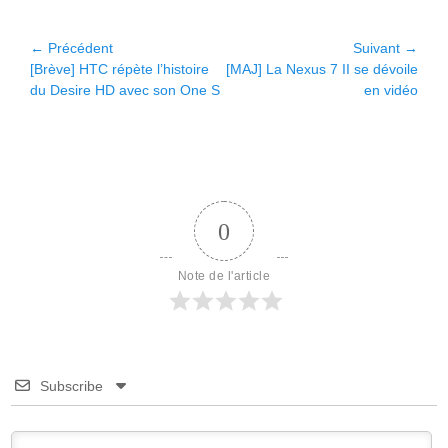
Navigation
← Précédent
Suivant →
Article
Article
[Brève] HTC répète l’histoire
[MAJ] La Nexus 7 II se dévoile
de
précédent :
suivant :
du Desire HD avec son One S
en vidéo
l’article
0
Note de l'article
Subscribe