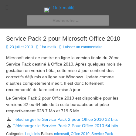
n'1fo[r-matik]
Pour les nymphos d'infos en info…
Rechercher :
Service Pack 2 pour Microsoft Office 2010
Posted
Author
23 juillet 2013
1for-matik
Laisser un commentaire
on
Microsoft vient de mettre en ligne la version finale du 2ème
Service Pack destiné à Office 2010. Après quelques mois de
gestation en version bêta, cette mise à jour contient des
correctifs déjà mis en ligne sur Windows Update comme
d'autres complètement inédit. Il est donc fortement
recommandé de faire cette mise à jour.
Le Service Pack 2 pour Office 2010 est disponible pour les
versions 32 ou 64 bits de la suite bureautique et pèse
respectivement 628.7 Mo et 719.5 Mo.
Télécharger le Service Pack 2 pour Office 2010 32 bits
Télécharger le Service Pack 2 Pour Office 2010 64 bits
Catégories
Logiciels
Balises
microsoft
,
Office 2010
,
Service Pack