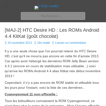
n'1fo[r-matik]
Pour les nymphos d'infos en info…
Rechercher :
[MAJ-2] HTC Desire HD : Les ROMs Android
4.4 KitKat (goût chocolat)
Posted
Author
20 novembre 2013
1for-matik
Laisser un commentaire
on
Il y a une seule chose que l'on pourrait retenir du HTC Desire
HD, c'est qu'il ne mourra pas encore en cette fin d'année 2013.
Car après avoir hébergé les dernières ROM Jelly Bean version
4.3.1 (encore en cours de stabilisation mais utilisable...) voici
qu'arrive les ROMs Android 4.4 alias Kitkat née début novembre
2013 !
Cependant, il n'y a pas encore de ROM stable et utilisable tous
les jours pour l'instant, voici la liste de ces dernières...
Cyanogenmod 11 non-officielle :
Tous les bidouilleurs connaissent la ROM Cyanogenmod, ce
n'est donc plus la peine de la présenter... Mais l'équipe officielle