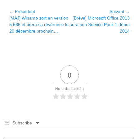
Navigation
← Précédent
Suivant →
Article
Article
[MAJ] Winamp sort en version
[Brève] Microsoft Office 2013
de
précédent :
suivant :
5.666 et tirera sa révérence le
aura son Service Pack 1 début
l’article
20 décembre prochain…
2014
0
Note de l'article
Subscribe