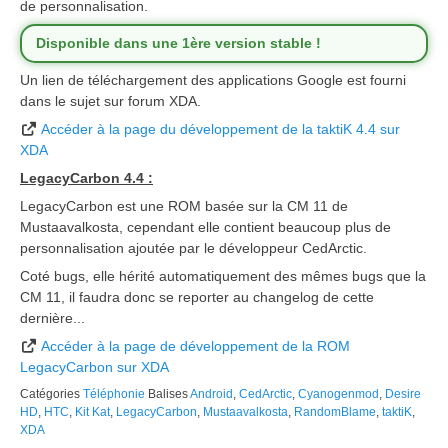
de personnalisation.
Disponible dans une 1ère version stable !
Un lien de téléchargement des applications Google est fourni
dans le sujet sur forum XDA.
Accéder à la page du développement de la taktiK 4.4 sur
XDA
LegacyCarbon 4.4 :
LegacyCarbon est une ROM basée sur la CM 11 de
Mustaavalkosta, cependant elle contient beaucoup plus de
personnalisation ajoutée par le développeur CedArctic.
Coté bugs, elle hérité automatiquement des mêmes bugs que la
CM 11, il faudra donc se reporter au changelog de cette
dernière...
Accéder à la page de développement de la ROM
LegacyCarbon sur XDA
Catégories
Téléphonie
Balises
Android
,
CedArctic
,
Cyanogenmod
,
Desire
HD
,
HTC
,
Kit Kat
,
LegacyCarbon
,
Mustaavalkosta
,
RandomBlame
,
taktiK
,
XDA