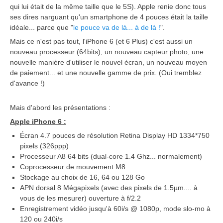
qui lui était de la même taille que le 5S). Apple renie donc tous
ses dires narguant qu'un smartphone de 4 pouces était la taille
idéale... parce que "
le pouce va de là... à de là !
".
Mais ce n'est pas tout, l'iPhone 6 (et 6 Plus) c'est aussi un
nouveau processeur (64bits), un nouveau capteur photo, une
nouvelle manière d'utiliser le nouvel écran, un nouveau moyen
de paiement... et une nouvelle gamme de prix. (Oui tremblez
d'avance !)
Mais d'abord les présentations :
Apple iPhone 6 :
Écran 4.7 pouces de résolution Retina Display HD 1334*750
pixels (326ppp)
Processeur A8 64 bits (dual-core 1.4 Ghz... normalement)
Coprocesseur de mouvement M8
Stockage au choix de 16, 64 ou 128 Go
APN dorsal 8 Mégapixels (avec des pixels de 1.5µm.... à
vous de les mesurer) ouverture à f/2.2
Enregistrement vidéo jusqu'à 60i/s @ 1080p, mode slo-mo à
120 ou 240i/s