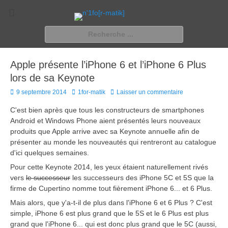
n'1fo[r-matik]
Pour les nymphos d'infos en info…
Rechercher :
Apple présente l’iPhone 6 et l’iPhone 6 Plus
lors de sa Keynote
Posted
Author
9 septembre 2014
1for-matik
Laisser un commentaire
on
C'est bien après que tous les constructeurs de smartphones
Android et Windows Phone aient présentés leurs nouveaux
produits que Apple arrive avec sa Keynote annuelle afin de
présenter au monde les nouveautés qui rentreront au catalogue
d'ici quelques semaines.
Pour cette Keynote 2014, les yeux étaient naturellement rivés
vers
le successeur
les successeurs des iPhone 5C et 5S que la
firme de Cupertino nomme tout fièrement iPhone 6... et 6 Plus.
Mais alors, que y'a-t-il de plus dans l'iPhone 6 et 6 Plus ? C'est
simple, iPhone 6 est plus grand que le 5S et le 6 Plus est plus
grand que l'iPhone 6... qui est donc plus grand que le 5C (aussi,