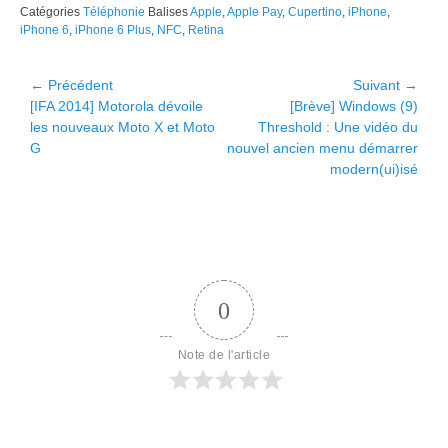
Catégories
Téléphonie
Balises
Apple
,
Apple Pay
,
Cupertino
,
iPhone
,
iPhone 6
,
iPhone 6 Plus
,
NFC
,
Retina
Navigation
← Précédent
Suivant →
Article
Article
[IFA 2014] Motorola dévoile
[Brève] Windows (9)
de
précédent :
suivant :
les nouveaux Moto X et Moto
Threshold : Une vidéo du
l’article
G
nouvel ancien menu démarrer
modern(ui)isé
0
Note de l'article