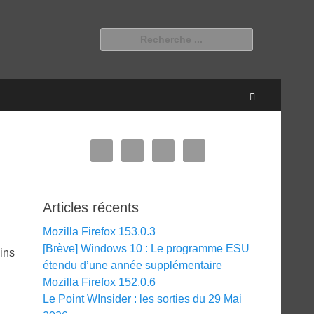
Rechercher :
Recherche
Articles récents
Mozilla Firefox 153.0.3
[Brève] Windows 10 : Le programme ESU
ains
étendu d’une année supplémentaire
Mozilla Firefox 152.0.6
Le Point WInsider : les sorties du 29 Mai