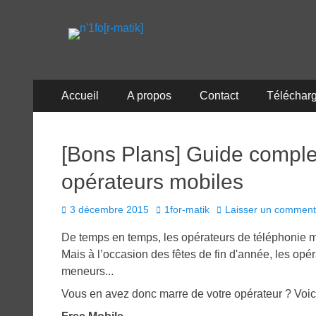
n'1fo[r-matik]
Pour les nymphos d'infos en info…
Menu
Aller
Accueil
A propos
Contact
Téléchar
au
principal
contenu
[Bons Plans] Guide comple
opérateurs mobiles
Posted
Author
3 décembre 2015
1for-matik
Laisser un comment
on
De temps en temps, les opérateurs de téléphonie m
Mais à l’occasion des fêtes de fin d'année, les opé
meneurs...
Vous en avez donc marre de votre opérateur ? Voici