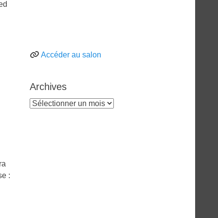
Red
Accéder au salon
Archives
Archives
ra
se :