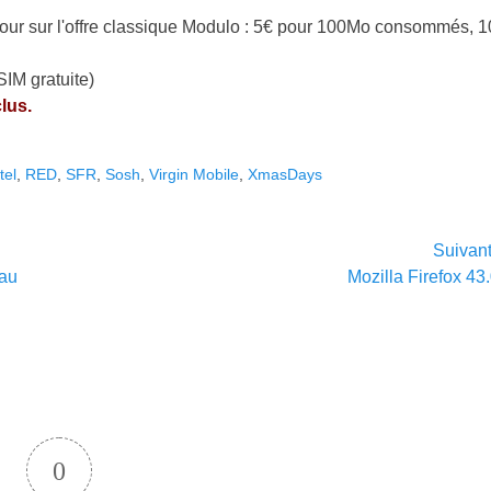
our sur l'offre classique Modulo : 5€ pour 100Mo consommés, 
SIM gratuite)
lus.
tel
,
RED
,
SFR
,
Sosh
,
Virgin Mobile
,
XmasDays
Suivan
Article
 au
Mozilla Firefox 43
suivant :
0