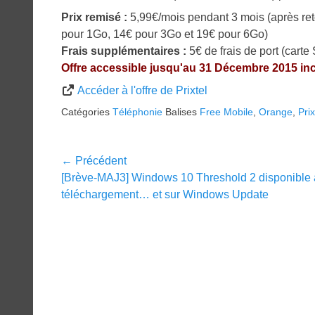
Prix remisé :
5,99€/mois pendant 3 mois (après ret
pour 1Go, 14€ pour 3Go et 19€ pour 6Go)
Frais supplémentaires :
5€ de frais de port (carte 
Offre accessible jusqu'au 31 Décembre 2015 inc
Accéder à l'offre de Prixtel
Catégories
Téléphonie
Balises
Free Mobile
,
Orange
,
Prix
Navigation
← Précédent
Article
[Brève-MAJ3] Windows 10 Threshold 2 disponible
de
précédent :
téléchargement… et sur Windows Update
l’article