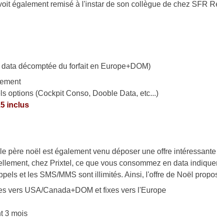
e voit également remisé à l'instar de son collègue de chez SFR 
t data décomptée du forfait en Europe+DOM)
gement
ls options (Cockpit Conso, Dooble Data, etc...)
5 inclus
le père noël est également venu déposer une offre intéressante
uellement, chez Prixtel, ce que vous consommez en data indique
ppels et les SMS/MMS sont illimités. Ainsi, l'offre de Noël propo
biles vers USA/Canada+DOM et fixes vers l'Europe
t 3 mois