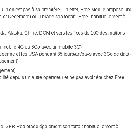
i n'en est pas à sa première. En effet, Free Mobile propose un
in et Décembre) où il brade son forfait "Free" habituellement à
:
a, Alaska, Chine, DOM et vers les fixes de 100 destinations
n mobile 4G ou 3Go avec un mobile 3G)
péenne et les USA pendant 35 jours/an/pays avec 3Go de data
assement).
gement)
ilité depuis un autre opérateur et ne pas avoir été chez Free
e
ree, SFR Red brade également son forfait habituellement à