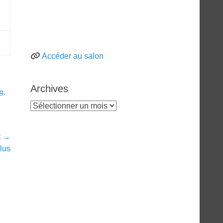
Accéder au salon
Archives
g
,
Archives
t →
lus