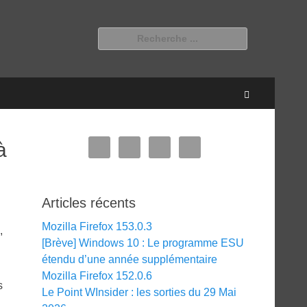
Rechercher :
Recherche
à
Articles récents
Mozilla Firefox 153.0.3
,
[Brève] Windows 10 : Le programme ESU
étendu d’une année supplémentaire
Mozilla Firefox 152.0.6
s
Le Point WInsider : les sorties du 29 Mai