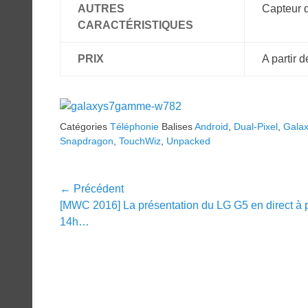
AUTRES
Capteur d
CARACTÉRISTIQUES
PRIX
A partir 
Catégories
Téléphonie
Balises
Android
,
Dual-Pixel
,
Gala
Snapdragon
,
TouchWiz
,
Unpacked
Navigation
← Précédent
Article
[MWC 2016] La présentation du LG G5 en direct à p
de
précédent :
14h…
l’article