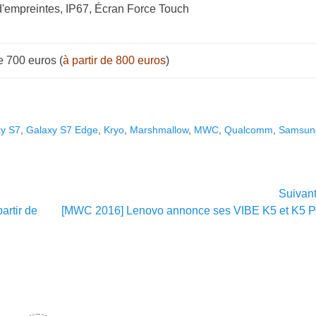
'empreintes, IP67, Écran Force Touch
de 700 euros (
à partir de 800 euros
)
xy S7
,
Galaxy S7 Edge
,
Kryo
,
Marshmallow
,
MWC
,
Qualcomm
,
Samsun
Suivan
Article
artir de
[MWC 2016] Lenovo annonce ses VIBE K5 et K5 P
suivant :