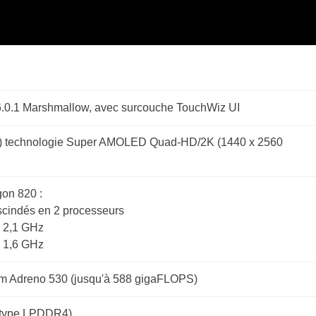
6.0.1 Marshmallow, avec surcouche TouchWiz UI
) technologie Super AMOLED Quad-HD/2K (1440 x 2560
on 820 :
scindés en 2 processeurs
à 2,1 GHz
à 1,6 GHz
 Adreno 530 (jusqu'à 588 gigaFLOPS)
 type LPDDR4)