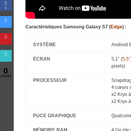
0
Caractéristiques Samsung Galaxy S7 (
Edge
) :
SYSTÈME
Android 
ÉCRAN
5,1" (
5,5"
pixels)
0
SHARES
PROCESSEUR
Snapdrag
4 cœurs 
x2 Kryo 
x2 Kryo 
PUCE GRAPHIQUE
Qualcomm
MÉMOIRE RAM
4 Go (de