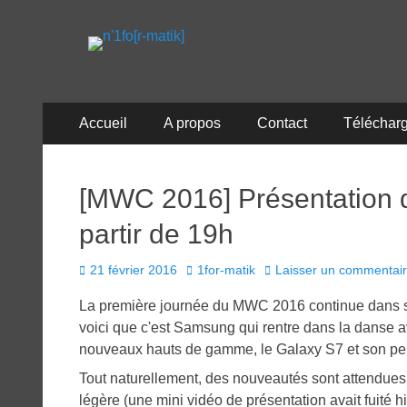
n'1fo[r-matik]
Pour les nymphos d'infos en info…
Menu
Aller
Accueil
A propos
Contact
Téléchar
au
principal
contenu
[MWC 2016] Présentation 
partir de 19h
Posted
Author
21 février 2016
1for-matik
Laisser un commentai
on
La première journée du MWC 2016 continue dans sa 
voici que c'est Samsung qui rentre dans la danse
nouveaux hauts de gamme, le Galaxy S7 et son pen
Tout naturellement, des nouveautés sont attendue
légère (une mini vidéo de présentation avait fuité hie