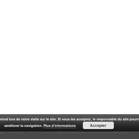
rminal lors de votre visite sur le site. Si vous les acceptez, le responsable du site pou
Accepter
améliorer la navigation.
Plus d’informations
ight © 2026
n'1fo[r-matik]
. All Rights Reserved. | n1fo catch theme de
1for