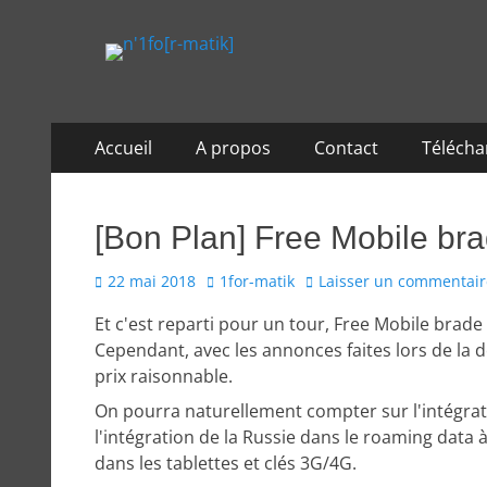
n'1fo[r-matik]
Pour les nymphos d'infos en info…
Aller
Menu
Accueil
A propos
Contact
Téléch
au
principal
contenu
[Bon Plan] Free Mobile brad
Posted
Author
22 mai 2018
1for-matik
Laisser un commentair
on
Et c'est reparti pour un tour, Free Mobile brad
Cependant, avec les annonces faites lors de la de
prix raisonnable.
On pourra naturellement compter sur l'intégrat
l'intégration de la Russie dans le roaming data à 
dans les tablettes et clés 3G/4G.