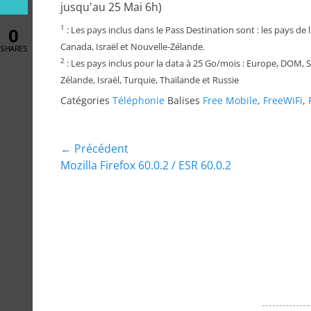
jusqu'au 25 Mai 6h)
1
0
: Les pays inclus dans le Pass Destination sont : les pays de
Canada, Israël et Nouvelle-Zélande.
SHARES
2
: Les pays inclus pour la data à 25 Go/mois : Europe, DOM, S
Zélande, Israël, Turquie, Thaïlande et Russie
Catégories
Téléphonie
Balises
Free Mobile
,
FreeWiFi
,
Navigation
← Précédent
Article
Mozilla Firefox 60.0.2 / ESR 60.0.2
de
précédent :
l’article