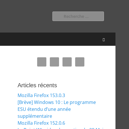
Rechercher :
Recherche
Articles récents
Mozilla Firefox 153.0.3
[Brève] Windows 10 : Le programme
ESU étendu d’une année
supplémentaire
Mozilla Firefox 152.0.6