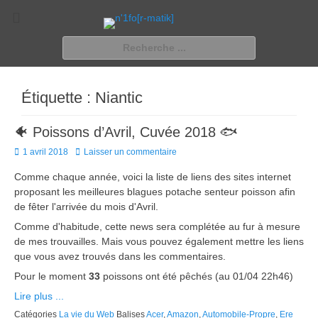
n'1fo[r-matik]
Pour les nymphos d'infos en info…
Rechercher :
Étiquette :
Niantic
🐠 Poissons d’Avril, Cuvée 2018 🐟
Posted
1 avril 2018
Laisser un commentaire
on
Comme chaque année, voici la liste de liens des sites internet
proposant les meilleures blagues potache senteur poisson afin
de fêter l'arrivée du mois d'Avril.
Comme d'habitude, cette news sera complétée au fur à mesure
de mes trouvailles. Mais vous pouvez également mettre les liens
que vous avez trouvés dans les commentaires.
Pour le moment
33
poissons ont été pêchés (au 01/04 22h46)
Lire plus ...
Catégories
La vie du Web
Balises
Acer
,
Amazon
,
Automobile-Propre
,
Ere