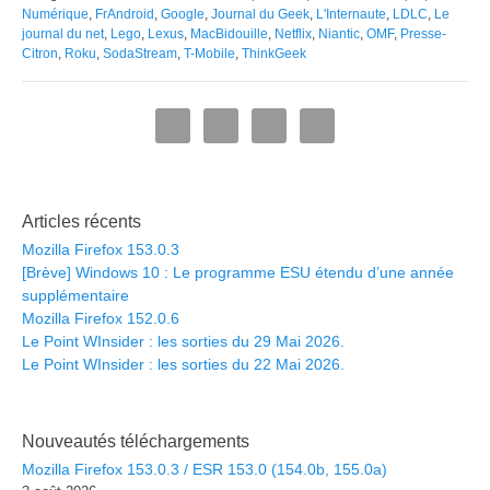
Numérique
,
FrAndroid
,
Google
,
Journal du Geek
,
L'Internaute
,
LDLC
,
Le
journal du net
,
Lego
,
Lexus
,
MacBidouille
,
Netflix
,
Niantic
,
OMF
,
Presse-
Citron
,
Roku
,
SodaStream
,
T-Mobile
,
ThinkGeek
Articles récents
Mozilla Firefox 153.0.3
[Brève] Windows 10 : Le programme ESU étendu d’une année
supplémentaire
Mozilla Firefox 152.0.6
Le Point WInsider : les sorties du 29 Mai 2026.
Le Point WInsider : les sorties du 22 Mai 2026.
Nouveautés téléchargements
Mozilla Firefox 153.0.3 / ESR 153.0 (154.0b, 155.0a)