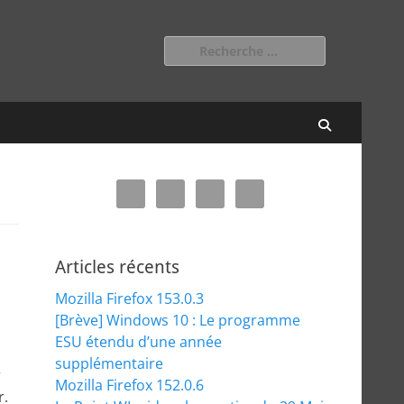
Rechercher :
Recherch
Articles récents
Mozilla Firefox 153.0.3
[Brève] Windows 10 : Le programme
ESU étendu d’une année
supplémentaire
r
Mozilla Firefox 152.0.6
r.