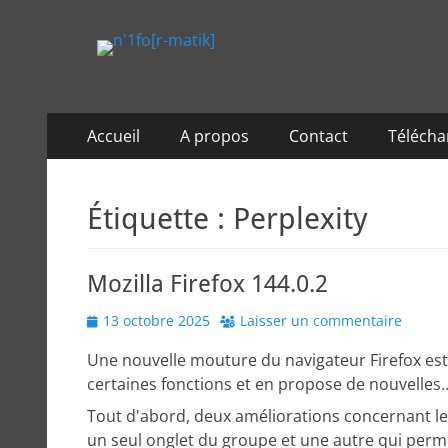
n'1fo[r-matik]
Pour les nymphos d'infos en info…
Menu
Aller
Accueil
A propos
Contact
Téléch
au
principal
contenu
Étiquette :
Perplexity
Mozilla Firefox 144.0.2
Posted
13 octobre 2025
Laisser un commentaire
on
Une nouvelle mouture du navigateur Firefox est 
certaines fonctions et en propose de nouvelles
Tout d'abord, deux améliorations concernant le
un seul onglet du groupe et une autre qui perm