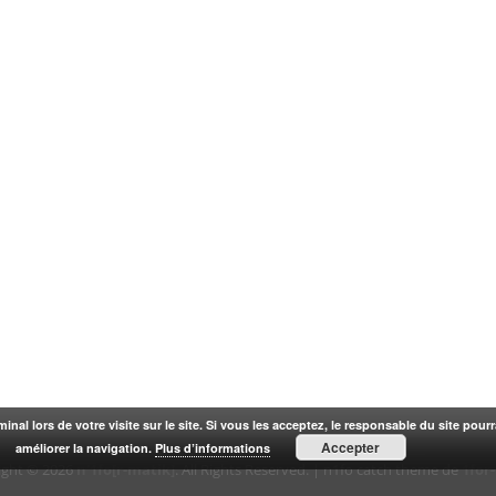
rminal lors de votre visite sur le site. Si vous les acceptez, le responsable du site pou
Accepter
améliorer la navigation.
Plus d’informations
ight © 2026
n'1fo[r-matik]
. All Rights Reserved. | n1fo catch theme de
1for