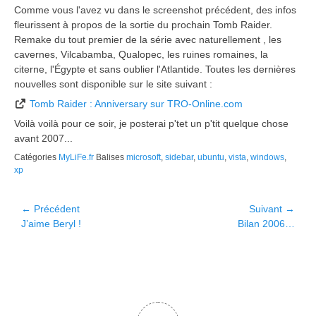
Comme vous l'avez vu dans le screenshot précédent, des infos
fleurissent à propos de la sortie du prochain Tomb Raider.
Remake du tout premier de la série avec naturellement , les
cavernes, Vilcabamba, Qualopec, les ruines romaines, la
citerne, l'Égypte et sans oublier l'Atlantide. Toutes les dernières
nouvelles sont disponible sur le site suivant :
Tomb Raider : Anniversary sur TRO-Online.com
Voilà voilà pour ce soir, je posterai p'tet un p'tit quelque chose
avant 2007...
Catégories
MyLiFe.fr
Balises
microsoft
,
sidebar
,
ubuntu
,
vista
,
windows
,
xp
Navigation
← Précédent
Suivant →
Article
Article
J’aime Beryl !
Bilan 2006…
de
précédent :
suivant :
l’article