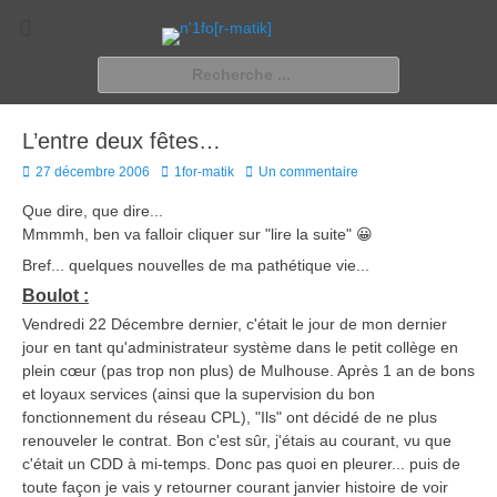
n'1fo[r-matik]
Pour les nymphos d'infos en info…
Rechercher :
L’entre deux fêtes…
Posted
Author
27 décembre 2006
1for-matik
Un commentaire
on
Que dire, que dire...
Mmmmh, ben va falloir cliquer sur "lire la suite" 😀
Bref... quelques nouvelles de ma pathétique vie...
Boulot :
Vendredi 22 Décembre dernier, c'était le jour de mon dernier
jour en tant qu'administrateur système dans le petit collège en
plein cœur (pas trop non plus) de Mulhouse. Après 1 an de bons
et loyaux services (ainsi que la supervision du bon
fonctionnement du réseau CPL), "Ils" ont décidé de ne plus
renouveler le contrat. Bon c'est sûr, j'étais au courant, vu que
c'était un CDD à mi-temps. Donc pas quoi en pleurer... puis de
toute façon je vais y retourner courant janvier histoire de voir