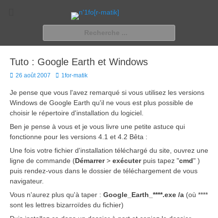
n'1fo[r-matik]
Pour les nymphos d'infos en info…
Rechercher :
Tuto : Google Earth et Windows
Posted
Author
26 août 2007
1for-matik
on
Je pense que vous l'avez remarqué si vous utilisez les versions
Windows de Google Earth qu'il ne vous est plus possible de
choisir le répertoire d'installation du logiciel.
Ben je pense à vous et je vous livre une petite astuce qui
fonctionne pour les versions 4.1 et 4.2 Bêta :
Une fois votre fichier d'installation téléchargé du site, ouvrez une
ligne de commande (
Démarrer
>
exécuter
puis tapez "
cmd
" )
puis rendez-vous dans le dossier de téléchargement de vous
navigateur.
Vous n'aurez plus qu'à taper :
Google_Earth_****.exe /a
(où ****
sont les lettres bizarroïdes du fichier)