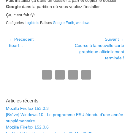
Puis installez ça dans un dossier à part et copiez le dossier
Google
dans la partition où vous vouliez l'installer.
Ça, c'est fait 🙂
Catégories
Logiciels
Balises
Google Earth
,
windows
Navigation
← Précédent
Suivant →
Article
Article
Boarf…
Course à la nouvelle carte
de
précédent :
suivant :
graphique officiellement
l’article
terminée !
Articles récents
Mozilla Firefox 153.0.3
[Brève] Windows 10 : Le programme ESU étendu d’une année
supplémentaire
Mozilla Firefox 152.0.6