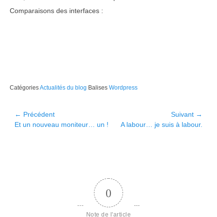
Comparaisons des interfaces :
Catégories
Actualités du blog
Balises
Wordpress
Navigation
← Précédent
Suivant →
Article
Article
Et un nouveau moniteur… un !
A labour… je suis à labour.
de
précédent :
suivant :
l’article
0
Note de l'article