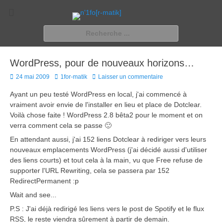
n'1fo[r-matik]
Pour les nymphos d'infos en info…
Rechercher :
WordPress, pour de nouveaux horizons…
Posted
Author
24 mai 2009
1for-matik
Laisser un commentaire
on
Ayant un peu testé WordPress en local, j'ai commencé à
vraiment avoir envie de l'installer en lieu et place de Dotclear.
Voilà chose faite ! WordPress 2.8 bêta2 pour le moment et on
verra comment cela se passe 🙂
En attendant aussi, j'ai 152 liens Dotclear à rediriger vers leurs
nouveaux emplacements WordPress (j'ai décidé aussi d'utiliser
des liens courts) et tout cela à la main, vu que Free refuse de
supporter l'URL Rewriting, cela se passera par 152
RedirectPermanent :p
Wait and see...
P.S : J'ai déjà redirigé les liens vers le post de Spotify et le flux
RSS, le reste viendra sûrement à partir de demain.