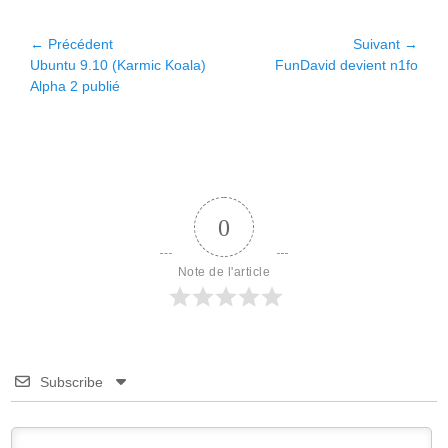
Navigation
← Précédent
Suivant →
Article
Article
Ubuntu 9.10 (Karmic Koala)
FunDavid devient n1fo
de
précédent :
suivant :
Alpha 2 publié
l’article
0
Note de l'article
Subscribe