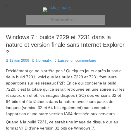
n'1fo[r-matik]
Pour les nymphos d'infos en info…
Rechercher :
Windows 7 : builds 7229 et 7231 dans la
nature et version finale sans Internet Explorer
?
Posted
Author
12 juin 2009
1for-matik
Laisser un commentaire
on
Décidément ça ne s'arrête pas ! Quelques jours après la sortie
de la build 7201, voici que les builds 7229 et 7231 font leurs
apparitions sur les réseaux P2P. En ce qui concerne la build
7229, c'est la totale qui ce serait retrouvée en une soirée sur les
réseaux, en effet, les images disques (ISO) des versions 32 et
64 bits ont été lâchées dans la nature avec leurs packs de
langues (version 32 et 64 bits également) sans compter
l'apparition d'une autre version IA64 destinée aux serveurs.
Quand à la build 7231, ce serait une image de disque dur au
format VHD d'une version 32 bits de Windows 7.