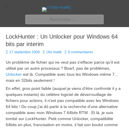
n'1fo[r-matik]
Pour les nymphos d'infos en info…
Rechercher :
LockHunter : Un Unlocker pour Windows 64
bits par interim
Posted
Author
17 septembre 2009
1for-matik
8 commentaires
on
Un problème de fichier qui ne veut pas s'effacer parce qu'il est
utilisé par un autre processus ? Boarf, pas de problèmes,
Unlocker
est là. Compatible avec tous les Windows même 7...
mais en 32bits seulement !
En effet, gros point faible (auquel je viens d'être confronté il y a
quelques instants) du célèbre logiciel de déverrouillage de
fichiers pour actions, il n'est pas compatible avec les Windows
64 bits ! Du coup j'ai dû partir à la recherche d'une alternative
compatible avec mon Windows 7 64bits RTM . Et là, je suis
tombé sur LockHunter. Petit comme Unlocker, compatibilité
64bits en plus, francisation en moins, il fait son boulot comme