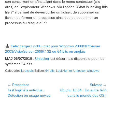
son concurrent en s'installant dans le menu contextuel (clic
droit) de l'explorateur Windows. Via l'option "What is locking this
file ?" il permet de déverrouiller un fichier, de supprimer un
fichier, de fermer un processus ainsi que de supprimer un
processus du disque dur !
Télécharger LockHunter pour Windows 2000/XP/Server
2003/Vista/Server 2008/7 32 ou 64 bits en anglais
MAJ 06/07/2010
:
Unlocker
est désormais disponible pour les
systèmes 64 bits.
Catégories
Logiciels
Balises
64 bits
,
LockHunter
,
Unlocker
,
windows
Navigation
← Précédent
Suivant →
Article
Article
Test logiciels antivirus :
Ubuntu 10.04 : Un autre félin
de
précédent :
suivant :
Détection en usage novice
dans le monde des OS !
l’article