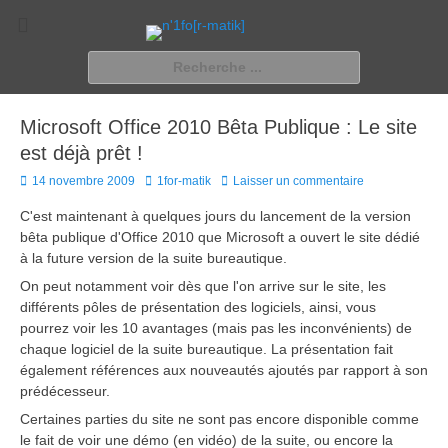
n'1fo[r-matik]
Pour les nymphos d'infos en info…
Rechercher :
Microsoft Office 2010 Bêta Publique : Le site
est déjà prêt !
Posted
Author
14 novembre 2009
1for-matik
Laisser un commentaire
on
C'est maintenant à quelques jours du lancement de la version
bêta publique d'Office 2010 que Microsoft a ouvert le site dédié
à la future version de la suite bureautique.
On peut notamment voir dès que l'on arrive sur le site, les
différents pôles de présentation des logiciels, ainsi, vous
pourrez voir les 10 avantages (mais pas les inconvénients) de
chaque logiciel de la suite bureautique. La présentation fait
également références aux nouveautés ajoutés par rapport à son
prédécesseur.
Certaines parties du site ne sont pas encore disponible comme
le fait de voir une démo (en vidéo) de la suite, ou encore la