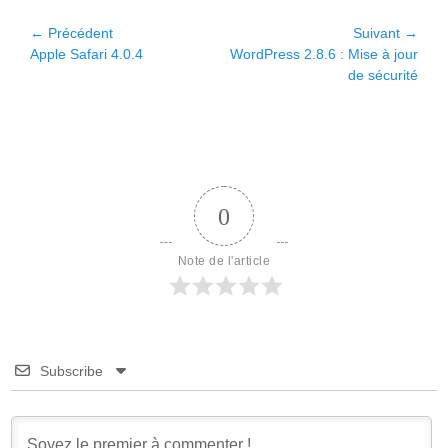
Navigation
← Précédent
Suivant →
Article
Article
Apple Safari 4.0.4
WordPress 2.8.6 : Mise à jour
de
précédent :
suivant :
de sécurité
l’article
0
Note de l'article
Subscribe