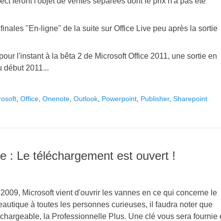
ect feront l'objet de ventes séparées dont le prix n'a pas été
nales "En-ligne" de la suite sur Office Live peu après la sortie
our l'instant à la bêta 2 de Microsoft Office 2011, une sortie en
u début 2011...
rosoft
,
Office
,
Onenote
,
Outlook
,
Powerpoint
,
Publisher
,
Sharepoint
e : Le téléchargement est ouvert !
2009, Microsoft vient d'ouvrir les vannes en ce qui concerne le
eautique à toutes les personnes curieuses, il faudra noter que
échargeable, la Professionnelle Plus. Une clé vous sera fournie 