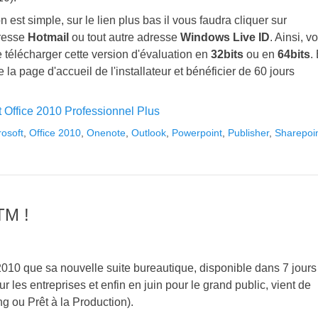
est simple, sur le lien plus bas il vous faudra cliquer sur
dresse
Hotmail
ou tout autre adresse
Windows Live ID
. Ainsi, v
 télécharger cette version d'évaluation en
32bits
ou en
64bits
.
la page d'accueil de l'installateur et bénéficier de 60 jours
t Office 2010 Professionnel Plus
rosoft
,
Office 2010
,
Onenote
,
Outlook
,
Powerpoint
,
Publisher
,
Sharepoi
TM !
 2010 que sa nouvelle suite bureautique, disponible dans 7 jours
es entreprises et enfin en juin pour le grand public, vient de
 ou Prêt à la Production).