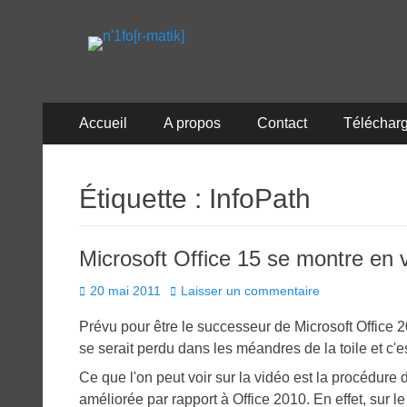
n'1fo[r-matik]
Pour les nymphos d'infos en info…
Menu
Aller
Accueil
A propos
Contact
Téléchar
au
principal
contenu
Étiquette :
InfoPath
Microsoft Office 15 se montre en 
Posted
20 mai 2011
Laisser un commentaire
on
Prévu pour être le successeur de Microsoft Office
se serait perdu dans les méandres de la toile et c'e
Ce que l'on peut voir sur la vidéo est la procédure d
améliorée par rapport à Office 2010. En effet, sur le