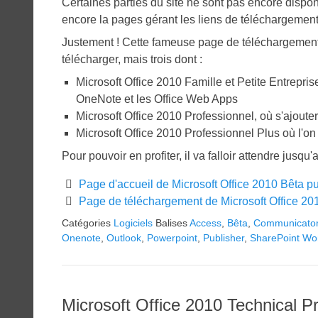
Certaines parties du site ne sont pas encore dispon
encore la pages gérant les liens de téléchargement
Justement ! Cette fameuse page de téléchargement 
télécharger, mais trois dont :
Microsoft Office 2010 Famille et Petite Entrepri
OneNote et les Office Web Apps
Microsoft Office 2010 Professionnel, où s'ajoute
Microsoft Office 2010 Professionnel Plus où l'
Pour pouvoir en profiter, il va falloir attendre ju
Page d'accueil de Microsoft Office 2010 Bêta p
Page de téléchargement de Microsoft Office 20
Catégories
Logiciels
Balises
Access
,
Bêta
,
Communicato
Onenote
,
Outlook
,
Powerpoint
,
Publisher
,
SharePoint Wo
Microsoft Office 2010 Technical P