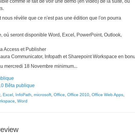
ible comme le fait de voir une démo (en vidéo) de la suite, ou
s.
nous révèle que ce n'est pas une édition que l'on pourra
se, où seront disponible Word, Excel, PowerPoint, Outlook,
ra Access et Publisher
on aura Communicator, Infopath et Sharepoint Workspace en bonu
squ'au mercredi 18 Novembre minimum...
ublique
10 Bêta publique
r
,
Excel
,
InfoPath
,
microsoft
,
Office
,
Office 2010
,
Office Web Apps
,
rkspace
,
Word
review