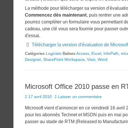
La méthode pour télécharger sa version d'évaluation 
Commencez dès maintenant
, puis rentrer une a
pourrez compléter un formulaire vous permettant de
cadeau, une clé vous sera fournie pour passer outre 
d'essai.
Télécharger la version d'évaluation de Microsof
Catégories
Logiciels
Balises
Access
,
Excel
,
InfoPath
,
mic
Designer
,
SharePoint Workspace
,
Visio
,
Word
Microsoft Office 2010 passe en R
Posted
17 avril 2010
Laisser un commentaire
on
Microsoft vient d'annoncer en ce vendredi 16 avril
pour les abonnés Technet et MSDN puis en mai pour l
passer au stade de RTM (Released to Manufacturing