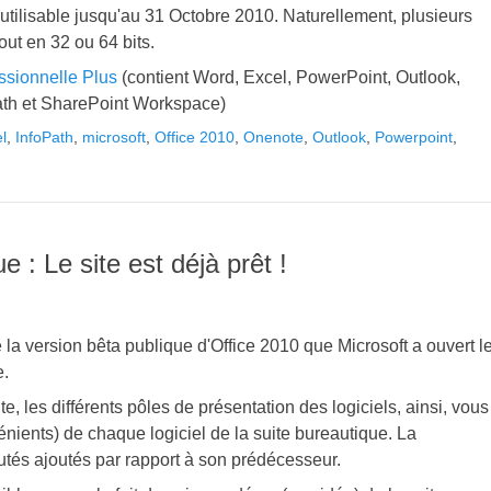
a utilisable jusqu'au 31 Octobre 2010. Naturellement, plusieurs
out en 32 ou 64 bits.
ssionnelle Plus
(contient Word, Excel, PowerPoint, Outlook,
ath et SharePoint Workspace)
l
,
InfoPath
,
microsoft
,
Office 2010
,
Onenote
,
Outlook
,
Powerpoint
,
 : Le site est déjà prêt !
la version bêta publique d'Office 2010 que Microsoft a ouvert l
e.
e, les différents pôles de présentation des logiciels, ainsi, vous
nients) de chaque logiciel de la suite bureautique. La
utés ajoutés par rapport à son prédécesseur.