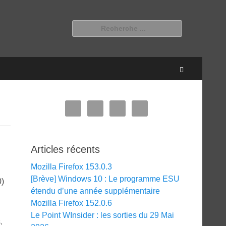
Rechercher :
Recherche
Articles récents
Mozilla Firefox 153.0.3
[Brève] Windows 10 : Le programme ESU
0)
étendu d’une année supplémentaire
Mozilla Firefox 152.0.6
Le Point WInsider : les sorties du 29 Mai
.