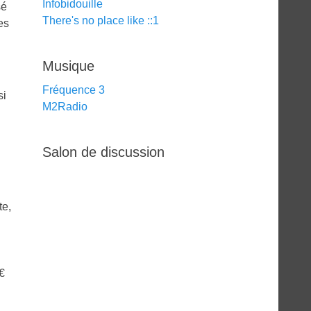
Infobidouille
sé
There's no place like ::1
es
Musique
Fréquence 3
si
M2Radio
Salon de discussion
te,
€