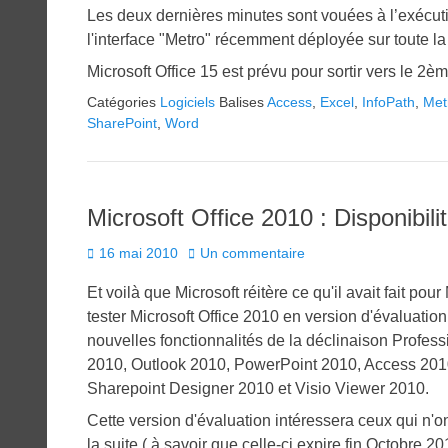
Les deux dernières minutes sont vouées à l’exécut
l'interface "Metro" récemment déployée sur toute la 
Microsoft Office 15 est prévu pour sortir vers le 2è
Catégories
Logiciels
Balises
Access
,
Excel
,
InfoPath
,
Met
SharePoint
,
Word
Microsoft Office 2010 : Disponibili
Posted
16 mai 2010
Un commentaire
on
Et voilà que Microsoft réitère ce qu'il avait fait po
tester Microsoft Office 2010 en version d'évaluation
nouvelles fonctionnalités de la déclinaison Profes
2010, Outlook 2010, PowerPoint 2010, Access 2010
Sharepoint Designer 2010 et Visio Viewer 2010.
Cette version d'évaluation intéressera ceux qui n'ont
la suite ( à savoir que celle-ci expire fin Octobre 20