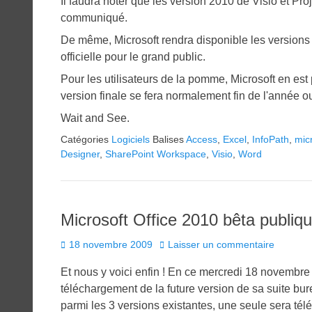
Il faudra noter que les version 2010 de Visio et Proj
communiqué.
De même, Microsoft rendra disponible les versions fi
officielle pour le grand public.
Pour les utilisateurs de la pomme, Microsoft en est p
version finale se fera normalement fin de l'année o
Wait and See.
Catégories
Logiciels
Balises
Access
,
Excel
,
InfoPath
,
mic
Designer
,
SharePoint Workspace
,
Visio
,
Word
Microsoft Office 2010 bêta publiqu
Posted
18 novembre 2009
Laisser un commentaire
on
Et nous y voici enfin ! En ce mercredi 18 novembre 
téléchargement de la future version de sa suite bur
parmi les 3 versions existantes, une seule sera tél