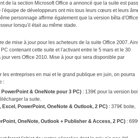
nt de la section Microsoft Office a annoncé que la suite est pas
que l'équipe de développeurs ont mis tous leurs cœurs et leurs âm
e même personnage affirme également que la version bêta d'Office
sseur lorsqu'il était au même stade.
e de mise à jour pour les acheteurs de la suite Office 2007. Ain
C contenant cette suite et l'activant entre le 5 mars et le 30
our vers Office 2010. Mise à jour qui sera disponible par
les entreprises en mai et le grand publique en juin, on pourra
e :
el, PowerPoint & OneNote pour 3 PC)
: 139€ pour la version boi
élécharger la suite.
rd, Excel, PowerPoint, OneNote & Outlook, 2 PC)
: 379€ boite,
erPoint, OneNote, Outlook + Publisher & Access, 2 PC)
: 699