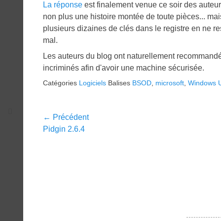
La réponse
est finalement venue ce soir des auteurs 
non plus une histoire montée de toute pièces... mai
plusieurs dizaines de clés dans le registre en ne 
mal.
Les auteurs du blog ont naturellement recommandé d
incriminés afin d'avoir une machine sécurisée.
Catégories
Logiciels
Balises
BSOD
,
microsoft
,
Windows 
Navigation
← Précédent
Article
Pidgin 2.6.4
de
précédent :
l’article