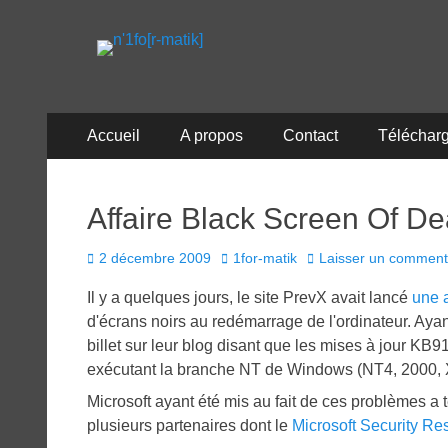
n'1fo[r-matik]
Pour les nymphos d'infos en info…
Menu
Aller
Accueil
A propos
Contact
Téléchar
au
principal
contenu
Affaire Black Screen Of Dea
Posted
Author
2 décembre 2009
1for-matik
Laisser un comment
on
Il y a quelques jours, le site PrevX avait lancé
une a
d'écrans noirs au redémarrage de l'ordinateur. Ayant
billet sur leur blog disant que les mises à jour K
exécutant la branche NT de Windows (NT4, 2000, XP
Microsoft ayant été mis au fait de ces problèmes a
plusieurs partenaires dont le
Microsoft Security R