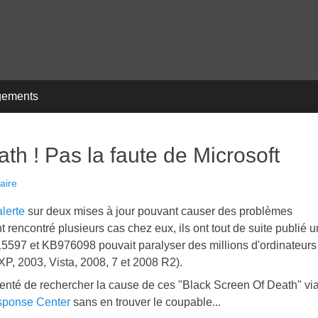
gements
th ! Pas la faute de Microsoft
aire
lerte
sur deux mises à jour pouvant causer des problèmes
 rencontré plusieurs cas chez eux, ils ont tout de suite publié u
B915597 et KB976098 pouvait paralyser des millions d'ordinateurs
, 2003, Vista, 2008, 7 et 2008 R2).
 tenté de rechercher la cause de ces "Black Screen Of Death" vi
esponse Center
sans en trouver le coupable...