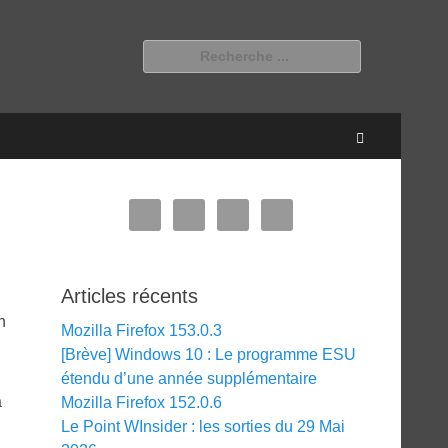
Rechercher :
Recherche
Articles récents
n
Mozilla Firefox 153.0.3
[Brève] Windows 10 : Le programme ESU
étendu d’une année supplémentaire
a
Mozilla Firefox 152.0.6
Le Point WInsider : les sorties du 29 Mai