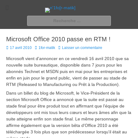
n'1fo[r-matik]
Pour les nymphos d'infos en info…
Rechercher :
Microsoft Office 2010 passe en RTM !
Posted
Author
17 avril 2010
1for-matik
Laisser un commentaire
on
Microsoft vient d'annoncer en ce vendredi 16 avril 2010 que sa
nouvelle suite bureautique, disponible dans 7 jours pour les
abonnés Technet et MSDN puis en mai pour les entreprises et
enfin en juin pour le grand public, vient de passer au stade de
RTM (Released to Manufacturing ou Prêt à la Production).
Dans un billet du blog de Microsoft, le Vice-Président de la
section Microsoft Office a annoncé que la suite est passé au
stade final pour être produit tout en affirmant que l'équipe de
développeurs ont mis tous leurs cœurs et leurs âmes afin que la
suite atteigne enfin son stade final. Le même personnage
affirme également que la version bêta d'Office 2010 a été
téléchargée 3 fois plus que son prédécesseur lorsqu'il était au