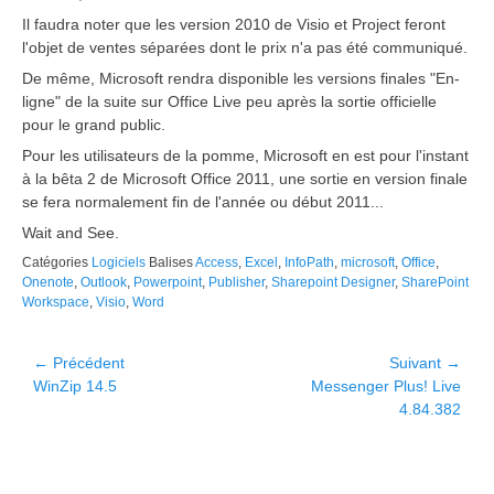
Il faudra noter que les version 2010 de Visio et Project feront
l'objet de ventes séparées dont le prix n'a pas été communiqué.
De même, Microsoft rendra disponible les versions finales "En-
ligne" de la suite sur Office Live peu après la sortie officielle
pour le grand public.
Pour les utilisateurs de la pomme, Microsoft en est pour l'instant
à la bêta 2 de Microsoft Office 2011, une sortie en version finale
se fera normalement fin de l'année ou début 2011...
Wait and See.
Catégories
Logiciels
Balises
Access
,
Excel
,
InfoPath
,
microsoft
,
Office
,
Onenote
,
Outlook
,
Powerpoint
,
Publisher
,
Sharepoint Designer
,
SharePoint
Workspace
,
Visio
,
Word
Navigation
← Précédent
Suivant →
Article
Article
WinZip 14.5
Messenger Plus! Live
de
précédent :
suivant :
4.84.382
l’article