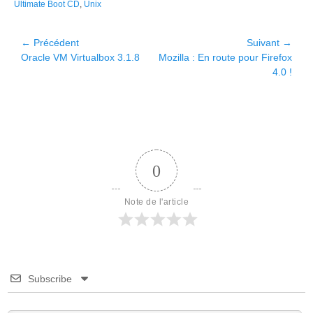
Ultimate Boot CD
,
Unix
Navigation
← Précédent
Suivant →
Article
Article
Oracle VM Virtualbox 3.1.8
Mozilla : En route pour Firefox
de
précédent :
suivant :
4.0 !
l’article
0
Note de l'article
Subscribe