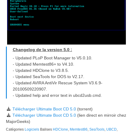
Changelog de la version 5.0 :
- Updated PLoP Boot Manager to V5.0.10.
- Updated Memtest86+ to V4.10.
- Updated HDClone to V3.8.5.
- Updated SeaTools for DOS to V2.17.
- Updated AVIRA AntiVir Rescue System V3.6.9-
20100509220907.
- Updated help and error text in ubcd2usb.cmd.
Télécharger Ultimate Boot CD 5.0
(torrent)
Télécharger Ultimate Boot CD 5.0
(lien direct en mirroir chez
MajorGeeks)
Catégories
Logiciels
Balises
HDClone
,
Memtest86
,
SeaTools
,
UBCD
,