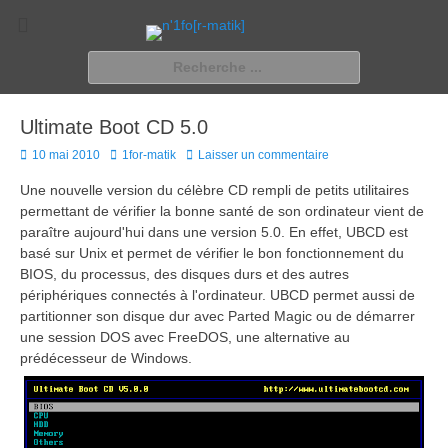
n'1fo[r-matik]
Pour les nymphos d'infos en info…
Rechercher :
Ultimate Boot CD 5.0
Posted
Author
10 mai 2010
1for-matik
Laisser un commentaire
on
Une nouvelle version du célèbre CD rempli de petits utilitaires
permettant de vérifier la bonne santé de son ordinateur vient de
paraître aujourd'hui dans une version 5.0. En effet, UBCD est
basé sur Unix et permet de vérifier le bon fonctionnement du
BIOS, du processus, des disques durs et des autres
périphériques connectés à l'ordinateur. UBCD permet aussi de
partitionner son disque dur avec Parted Magic ou de démarrer
une session DOS avec FreeDOS, une alternative au
prédécesseur de Windows.