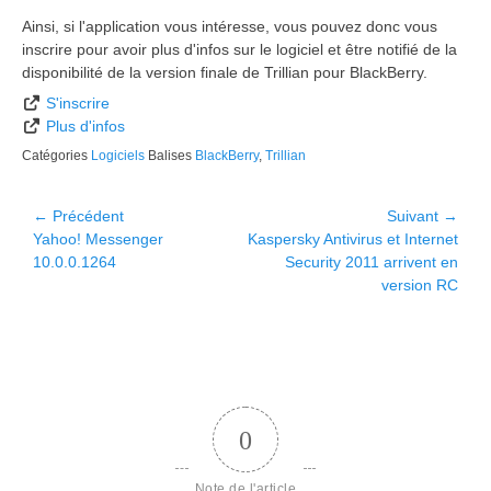
Ainsi, si l'application vous intéresse, vous pouvez donc vous
inscrire pour avoir plus d'infos sur le logiciel et être notifié de la
disponibilité de la version finale de Trillian pour BlackBerry.
S'inscrire
Plus d'infos
Catégories
Logiciels
Balises
BlackBerry
,
Trillian
Navigation
← Précédent
Suivant →
Article
Article
Yahoo! Messenger
Kaspersky Antivirus et Internet
de
précédent :
suivant :
10.0.0.1264
Security 2011 arrivent en
l’article
version RC
0
Note de l'article