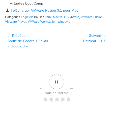
virtuelles Boot Camp
Télécharger VMware Fusion 3.1 pour Mac
Catégories
Logiciels
Balises
linux
,
MacOS X
,
VMWare
,
VMWare Fusion
,
VMWare Player
,
VMWare Workstation
,
windows
Navigation
← Précédent
Suivant →
Article
Article
Sortie de Fedora 13 alias
Dotclear 2.1.7
de
précédent :
suivant :
« Goddard »
l’article
0
Note de l'article