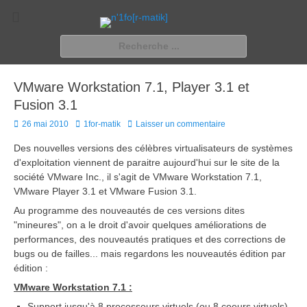
n'1fo[r-matik]
Pour les nymphos d'infos en info…
Rechercher :
VMware Workstation 7.1, Player 3.1 et
Fusion 3.1
Posted
Author
26 mai 2010
1for-matik
Laisser un commentaire
on
Des nouvelles versions des célèbres virtualisateurs de systèmes
d'exploitation viennent de paraitre aujourd'hui sur le site de la
société VMware Inc., il s'agit de VMware Workstation 7.1,
VMware Player 3.1 et VMware Fusion 3.1.
Au programme des nouveautés de ces versions dites
"mineures", on a le droit d'avoir quelques améliorations de
performances, des nouveautés pratiques et des corrections de
bugs ou de failles... mais regardons les nouveautés édition par
édition :
VMware Workstation 7.1 :
Support jusqu'à 8 processeurs virtuels (ou 8 coeurs virtuels)