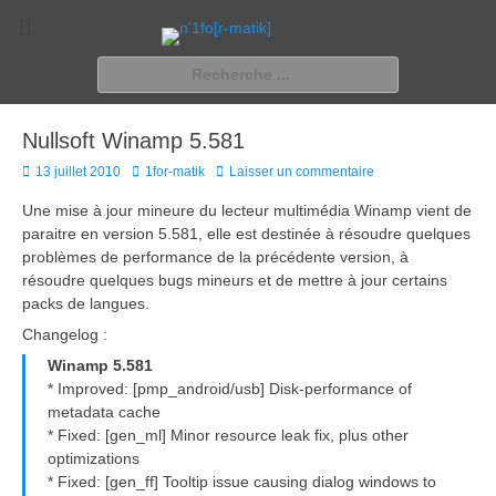
n'1fo[r-matik]
Pour les nymphos d'infos en info…
Rechercher :
Nullsoft Winamp 5.581
Posted
Author
13 juillet 2010
1for-matik
Laisser un commentaire
on
Une mise à jour mineure du lecteur multimédia Winamp vient de
paraitre en version 5.581, elle est destinée à résoudre quelques
problèmes de performance de la précédente version, à
résoudre quelques bugs mineurs et de mettre à jour certains
packs de langues.
Changelog :
Winamp 5.581
* Improved: [pmp_android/usb] Disk-performance of
metadata cache
* Fixed: [gen_ml] Minor resource leak fix, plus other
optimizations
* Fixed: [gen_ff] Tooltip issue causing dialog windows to