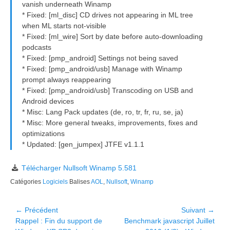
vanish underneath Winamp
* Fixed: [ml_disc] CD drives not appearing in ML tree
when ML starts not-visible
* Fixed: [ml_wire] Sort by date before auto-downloading
podcasts
* Fixed: [pmp_android] Settings not being saved
* Fixed: [pmp_android/usb] Manage with Winamp
prompt always reappearing
* Fixed: [pmp_android/usb] Transcoding on USB and
Android devices
* Misc: Lang Pack updates (de, ro, tr, fr, ru, se, ja)
* Misc: More general tweaks, improvements, fixes and
optimizations
* Updated: [gen_jumpex] JTFE v1.1.1
Télécharger Nullsoft Winamp 5.581
Catégories
Logiciels
Balises
AOL
,
Nullsoft
,
Winamp
Navigation
← Précédent
Suivant →
Article
Article
Rappel : Fin du support de
Benchmark javascript Juillet
de