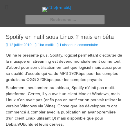
n'1fo[r-matik]
Pour les nymphos d'infos en info…
Rechercher :
Spotify en natif sous Linux ? mais en bêta
Posted
Author
12 juillet 2010
1for-matik
Laisser un commentaire
on
On ne le présente plus, Spotify, logiciel permettant d'écouter de
la musique en streaming est devenu mondialement connu tout
d'abord pour son utilisation en tant que logiciel mais aussi pour
sa qualité d'écoute qui va du MP3 192Kbps pour les comptes
gratuits au OGG 320Kbps pour les comptes payants.
Seulement, seul ombre au tableau, Spotify n'était pas multi-
plateforme. Certes, il y a avait un client Mac et Windows, mais
Linux n'en avait pas (enfin pas en natif car on pouvait utiliser la
version Windows via Wine). Chose que les développeurs ont
commencé à combler avec la publication en avant-première
d'un client Linux utilisant Qt mais disponible que pour
Debian/Ubuntu et leurs dérivés.