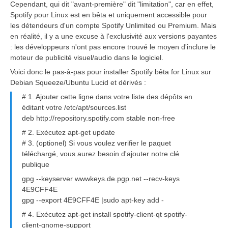
Cependant, qui dit "avant-première" dit "limitation", car en effet,
Spotify pour Linux est en bêta et uniquement accessible pour
les détendeurs d'un compte Spotify Unlimited ou Premium. Mais
en réalité, il y a une excuse à l'exclusivité aux versions payantes
: les développeurs n'ont pas encore trouvé le moyen d'inclure le
moteur de publicité visuel/audio dans le logiciel.
Voici donc le pas-à-pas pour installer Spotify bêta for Linux sur
Debian Squeeze/Ubuntu Lucid et dérivés :
# 1. Ajouter cette ligne dans votre liste des dépôts en
éditant votre /etc/apt/sources.list
deb http://repository.spotify.com stable non-free
# 2. Exécutez apt-get update
# 3. (optionel) Si vous voulez verifier le paquet
téléchargé, vous aurez besoin d'ajouter notre clé
publique
gpg --keyserver wwwkeys.de.pgp.net --recv-keys
4E9CFF4E
gpg --export 4E9CFF4E |sudo apt-key add -
# 4. Exécutez apt-get install spotify-client-qt spotify-
client-gnome-support