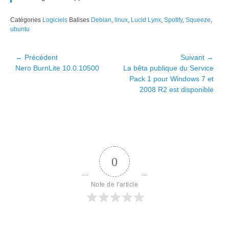
Catégories
Logiciels
Balises
Debian
,
linux
,
Lucid Lynx
,
Spotify
,
Squeeze
,
ubuntu
Navigation
← Précédent
Suivant →
Article
Article
Nero BurnLite 10.0.10500
La bêta publique du Service
de
précédent :
suivant :
Pack 1 pour Windows 7 et
l’article
2008 R2 est disponible
0
Note de l'article