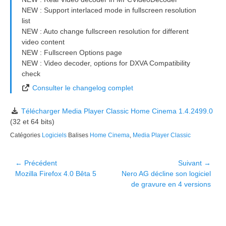
NEW : Support interlaced mode in fullscreen resolution
list
NEW : Auto change fullscreen resolution for different
video content
NEW : Fullscreen Options page
NEW : Video decoder, options for DXVA Compatibility
check
Consulter le changelog complet
Télécharger Media Player Classic Home Cinema 1.4.2499.0
(32 et 64 bits)
Catégories
Logiciels
Balises
Home Cinema
,
Media Player Classic
Navigation
← Précédent
Suivant →
Article
Article
Mozilla Firefox 4.0 Bêta 5
Nero AG décline son logiciel
de
précédent :
suivant :
de gravure en 4 versions
l’article