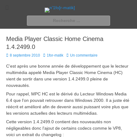
n'1fo[r-matik]
Pour les nymphos d'infos en info…
Rechercher :
Media Player Classic Home Cinema
1.4.2499.0
Posted
Author
8 septembre 2010
1for-matik
Un commentaire
on
C'est après une bonne année de développement que le lecteur
multimédia appelé Media Player Classic Home Cinema (HC)
vient de sortir dans une version 1.4.2499.0 pleine de
nouveautés.
Pour rappel, MPC HC est le dérivé du Lecteur Windows Media
6.4 que l'on pouvait retrouver dans Windows 2000. Il a juste été
réécrit et amélioré afin de devenir aussi puissant voire plus que
les versions actuelles des lecteurs multimédias.
Cette version 1.4.2499.0 contient des nouveautés non
négligeables donc l'ajout de certains codecs comme le VP8,
voici un extrait du changelog :