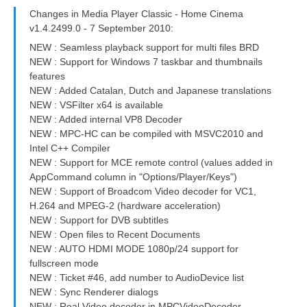
Changes in Media Player Classic - Home Cinema
v1.4.2499.0 - 7 September 2010:
NEW : Seamless playback support for multi files BRD
NEW : Support for Windows 7 taskbar and thumbnails
features
NEW : Added Catalan, Dutch and Japanese translations
NEW : VSFilter x64 is available
NEW : Added internal VP8 Decoder
NEW : MPC-HC can be compiled with MSVC2010 and
Intel C++ Compiler
NEW : Support for MCE remote control (values added in
AppCommand column in "Options/Player/Keys")
NEW : Support of Broadcom Video decoder for VC1,
H.264 and MPEG-2 (hardware acceleration)
NEW : Support for DVB subtitles
NEW : Open files to Recent Documents
NEW : AUTO HDMI MODE 1080p/24 support for
fullscreen mode
NEW : Ticket #46, add number to AudioDevice list
NEW : Sync Renderer dialogs
NEW : Real Video decoder in MPCVideoDecoder