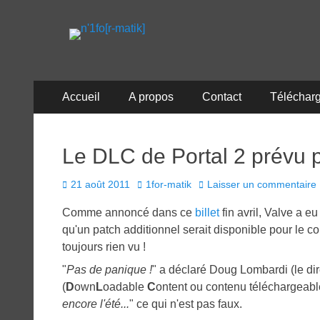
n'1fo[r-matik]
Pour les nymphos d'infos en info…
Menu
Aller
Accueil
A propos
Contact
Téléchar
au
principal
contenu
Le DLC de Portal 2 prévu
Posted
Author
21 août 2011
1for-matik
Laisser un commentaire
on
Comme annoncé dans ce
billet
fin avril, Valve a 
qu'un patch additionnel serait disponible pour le c
toujours rien vu !
"
Pas de panique !
" a déclaré Doug Lombardi (le di
(
D
own
L
oadable
C
ontent ou contenu téléchargeabl
encore l'été...
" ce qui n'est pas faux.