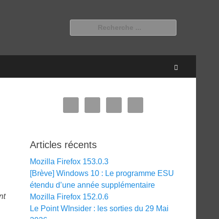
Rechercher :
Recherche
Articles récents
Mozilla Firefox 153.0.3
[Brève] Windows 10 : Le programme ESU
étendu d’une année supplémentaire
nt
Mozilla Firefox 152.0.6
Le Point WInsider : les sorties du 29 Mai