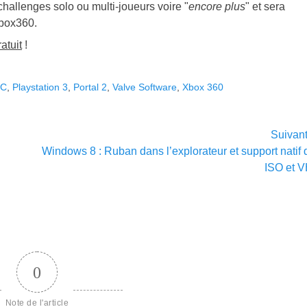
hallenges solo ou multi-joueurs voire "
encore plus
" et sera
Xbox360.
ratuit
!
PC
,
Playstation 3
,
Portal 2
,
Valve Software
,
Xbox 360
Suivan
Article
Windows 8 : Ruban dans l’explorateur et support natif 
suivant :
ISO et 
0
Note de l'article