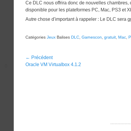
Ce DLC nous offrira donc de nouvelles chambres, c
disponible pour les plateformes PC, Mac, PS3 et 
Autre chose d'important à rappeler : Le DLC sera
g
Catégories
Jeux
Balises
DLC
,
Gamescon
,
gratuit
,
Mac
,
Navigation
← Précédent
Article
Oracle VM Virtualbox 4.1.2
de
précédent :
l’article