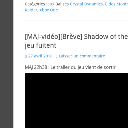
Catégories
Jeux
Balises
Crystal Dynamics
,
Eidos Montr
Raider
,
Xbox One
[MAJ-vidéo][Brève] Shadow of the
jeu fuitent
Posted
27 avril 2018
Laisser un commentaire
on
MAJ 22h38 : Le trailer du jeu vient de sortir