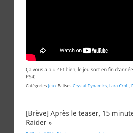
Ça vous a plu ? Et bien, le jeu sort en fin d'an
PS4)
Catégories
Jeux
Balises
Crystal Dynamics
,
Lara Croft
,
[Brève] Après le teaser, 15 minu
Raider »