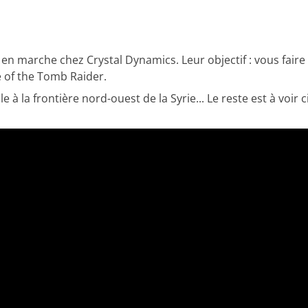
n marche chez Crystal Dynamics. Leur objectif : vous faire
e of the Tomb Raider.
à la frontière nord-ouest de la Syrie... Le reste est à voir ci