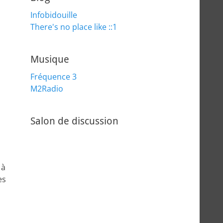
Infobidouille
There's no place like ::1
Musique
Fréquence 3
M2Radio
Salon de discussion
 à
es