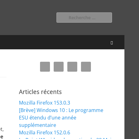
Rechercher :
Recherche
Articles récents
Mozilla Firefox 153.0.3
[Brève] Windows 10 : Le programme
ESU étendu d’une année
supplémentaire
t,
Mozilla Firefox 152.0.6
le