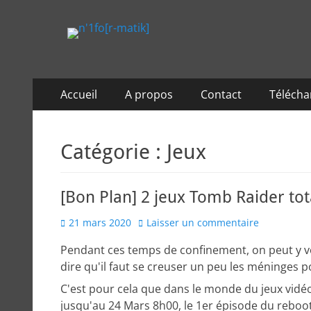
n'1fo[r-matik]
Pour les nymphos d'infos en info…
Menu
Aller
Accueil
A propos
Contact
Téléch
au
principal
contenu
Catégorie :
Jeux
[Bon Plan] 2 jeux Tomb Raider to
Posted
21 mars 2020
Laisser un commentaire
on
Pendant ces temps de confinement, on peut y voir
dire qu'il faut se creuser un peu les méninges p
C'est pour cela que dans le monde du jeux vidéo
jusqu'au 24 Mars 8h00, le 1er épisode du reboo