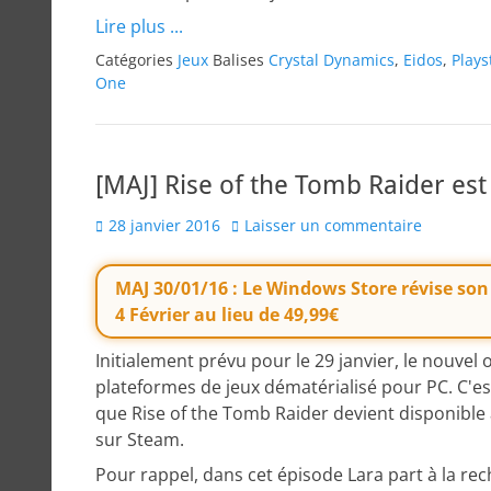
Lire plus ...
Catégories
Jeux
Balises
Crystal Dynamics
,
Eidos
,
Plays
One
[MAJ] Rise of the Tomb Raider est
Posted
28 janvier 2016
Laisser un commentaire
on
MAJ 30/01/16 : Le Windows Store révise son 
4 Février au lieu de 49,99€
Initialement prévu pour le 29 janvier, le nouvel 
plateformes de jeux dématérialisé pour PC. C'es
que Rise of the Tomb Raider devient disponibl
sur Steam.
Pour rappel, dans cet épisode Lara part à la re