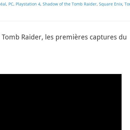
éal
,
PC
,
Playstation 4
,
Shadow of the Tomb Raider
,
Square Enix
,
To
 Tomb Raider, les premières captures du