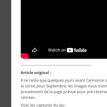
-----------------------------------------------------------
Article original :
Il ne reste que quelques jours avant l'annonce o
la sortie pour Septembre, les images nous mont
proviennent de la page prévue pour pré-réserver
retirées.
Voici les captures du jeu :