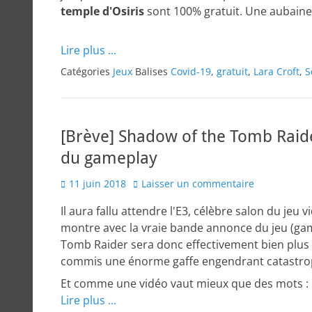
temple d'Osiris
sont 100% gratuit. Une aubaine 
Lire plus ...
Catégories
Jeux
Balises
Covid-19
,
gratuit
,
Lara Croft
,
S
[Brève] Shadow of the Tomb Raide
du gameplay
Posted
11 juin 2018
Laisser un commentaire
on
Il aura fallu attendre l'E3, célèbre salon du je
montre avec la vraie bande annonce du jeu (gam
Tomb Raider sera donc effectivement bien plus
commis une énorme gaffe engendrant catastro
Et comme une vidéo vaut mieux que des mots :
Lire plus ...