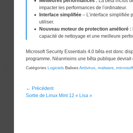
Meilleures
performances :
La bêta inclus d
impacter les performances de l'ordinateur.
Interface simplifiée
– L'interface simplifiée 
utiliser.
Nouveau moteur de protection
amélioré :
capacité de nettoyage et une meilleure perf
Microsoft Security Essentials 4.0 bêta est donc di
programme. Néanmoins une bêta publique devrait ê
Catégories
Logiciels
Balises
Antivirus
,
malware
,
microsof
Navigation
← Précédent
Article
Sortie de Linux Mint 12 « Lisa »
de
précédent :
l’article