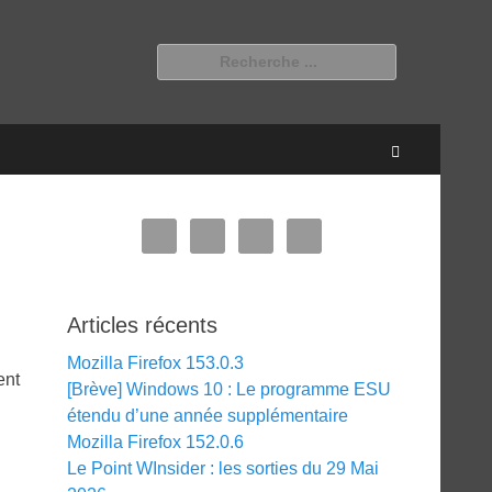
Rechercher :
Recherche
Articles récents
Mozilla Firefox 153.0.3
ent
[Brève] Windows 10 : Le programme ESU
étendu d’une année supplémentaire
Mozilla Firefox 152.0.6
Le Point WInsider : les sorties du 29 Mai