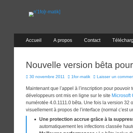
n'1fo[r-matik]
Pour les nymphos d'infos en info…
Menu
Aller
Accueil
A propos
Contact
Téléchar
au
principal
contenu
Nouvelle version bêta pour
Posted
Author
30 novembre 2011
1for-matik
Laisser un commen
on
Maintenant que l'appel à l'inscription pour pouvoir te
développeurs ont mis en ligne sur le site
Microsoft
numérotée 4.0.1111.0 bêta. Une fois la version 32 o
visuellement à propos de l'interface (normal c'est
Une protection accrue grâce à la suppre
automatiquement les infections classée haute 