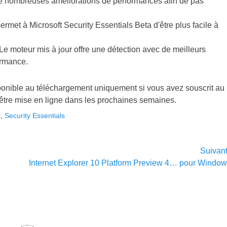
e nombreuses améliorations de performances afin de pas
permet à Microsoft Security Essentials Beta d'être plus facile à
Le moteur mis à jour offre une détection avec de meilleurs
ormance.
sponible au téléchargement uniquement si vous avez souscrit au
tre mise en ligne dans les prochaines semaines.
t
,
Security Essentials
Suivan
Article
Internet Explorer 10 Platform Preview 4… pour Window
suivant :